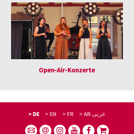
Open-Air-Konzerte
> DE
> EN
> FR
> AR عربى