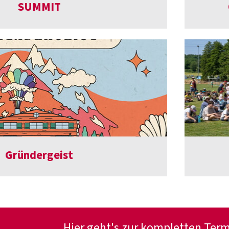
SUMMIT
Gründergeist
Hier geht's zur kompletten Ter