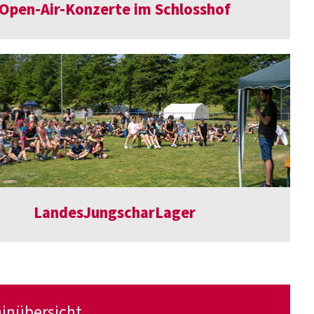
Open-Air-Konzerte im Schlosshof
LandesJungscharLager
minübersicht