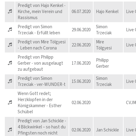
Predigt von Hajo Kenkel -
Kirche, mein Verein und
06.07.2020
Hajo Kenkel
Live
Rassismus
Predigt von Simon
Simon
29.06.2020
Live
Trzeciak - Erfüllt leben
Trzeciak
Predigt von Mire Tölgyesi
Mire
22.06.2020
Live
- Leben nach Corona
Tölgyesi
Predigt von Philipp
Philipp
Gerber - von ausgelaugt
17.06.2020
Gerber
zu aufgebaut
Predigt von Simon
Simon
15.06.2020
Live
Trzeciak - ver-WUNDER-t
Trzeciak
Wenn Gott redet;
Herzklopfen in der
02.06.2020
CVJM
Königskammer - Esther
Schübel
Predigt von Jan Schickle -
4 Blickwinkel – so hast du
02.06.2020
Jan Schickle
Live
Pfingsten noch nicht