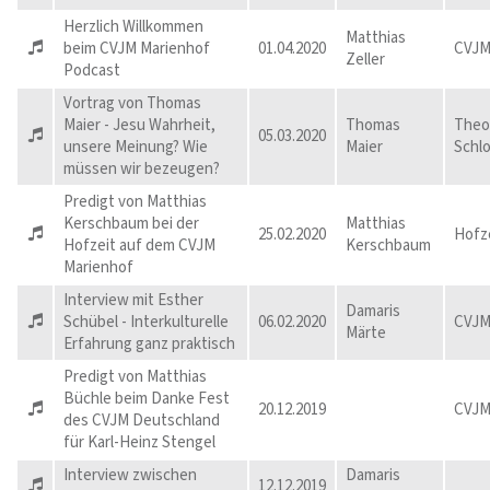
Herzlich Willkommen
Matthias
beim CVJM Marienhof
01.04.2020
CVJM
Zeller
Podcast
Vortrag von Thomas
Maier - Jesu Wahrheit,
Thomas
Theo
05.03.2020
unsere Meinung? Wie
Maier
Schlo
müssen wir bezeugen?
Predigt von Matthias
Kerschbaum bei der
Matthias
25.02.2020
Hofz
Hofzeit auf dem CVJM
Kerschbaum
Marienhof
Interview mit Esther
Damaris
Schübel - Interkulturelle
06.02.2020
CVJM
Märte
Erfahrung ganz praktisch
Predigt von Matthias
Büchle beim Danke Fest
20.12.2019
CVJM
des CVJM Deutschland
für Karl-Heinz Stengel
Interview zwischen
Damaris
12.12.2019