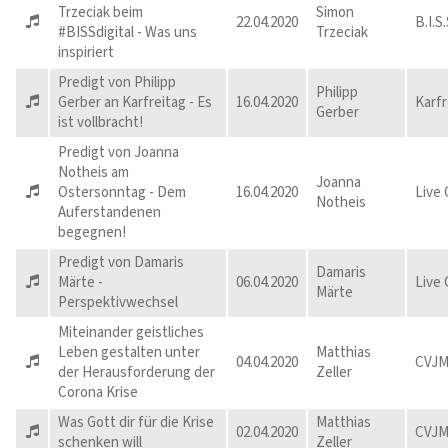
Trzeciak beim
Simon
22.04.2020
B.I.S.
#BISSdigital - Was uns
Trzeciak
inspiriert
Predigt von Philipp
Philipp
Gerber an Karfreitag - Es
16.04.2020
Karf
Gerber
ist vollbracht!
Predigt von Joanna
Notheis am
Joanna
Ostersonntag - Dem
16.04.2020
Live
Notheis
Auferstandenen
begegnen!
Predigt von Damaris
Damaris
Märte -
06.04.2020
Live
Märte
Perspektivwechsel
Miteinander geistliches
Leben gestalten unter
Matthias
04.04.2020
CVJM
der Herausforderung der
Zeller
Corona Krise
Was Gott dir für die Krise
Matthias
02.04.2020
CVJM
schenken will
Zeller