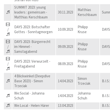
Stefan von Rüti
SUMMIT 2023: young
Matthias
leaders : gemeinsam -
30.11.2023
Summ
Kerschbaum
Matthias Kerschbaum
DAYS 2023: Botschafter
Philipp
/
10.09.2023
DAYS
Gottes - Sonntagmorgen
Kruse
DAYS 2023: Bürgerrecht
Philipp
/
im Himmel -
09.09.2023
DAYS
Kruse
Samstagabend
DAYS 2023: Verwurzelt -
Philipp
/
08.09.2023
DAYS
Freitagabend
Kruse
4 Blickwinkel (Deepdive
Simon
Base 2023) - Simon
14.04.2023
B.I.S.
Trzeciak
Trzeciak
We:Social - Johanna
Johanna
14.04.2023
B.I.S.
Schuh
Schuh
We:Local - Helen Härer
13.04.2023
B.I.S.