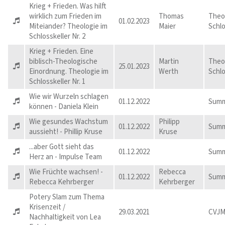
Krieg + Frieden. Was hilft
wirklich zum Frieden im
Thomas
Theo
01.02.2023
Miteiander? Theologie im
Maier
Schlo
Schlosskeller Nr. 2
Krieg + Frieden. Eine
biblisch-Theologische
Martin
Theo
25.01.2023
Einordnung. Theologie im
Werth
Schlo
Schlosskeller Nr. 1
Wie wir Wurzeln schlagen
01.12.2022
Summ
können - Daniela Klein
Wie gesundes Wachstum
Philipp
01.12.2022
Summ
aussieht! - Phillip Kruse
Kruse
...aber Gott sieht das
01.12.2022
Summ
Herz an - Impulse Team
Wie Früchte wachsen! -
Rebecca
01.12.2022
Summ
Rebecca Kehrberger
Kehrberger
Potery Slam zum Thema
Krisenzeit /
29.03.2021
CVJM
Nachhaltigkeit von Lea