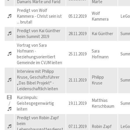
Damaris Märte und Farid
Märte
Predigt von Wolf
Wolf
Kammera - Christ sein ist
05.12.2019
LeGo
Kammera
... brutal!
Predigt von Kai Günther
28.11.2019
Kai Günther
Summ
beim Summit 2019
Vortrag von Sara
Hofmann -
Sara
25.11.2019
Summ
beziehungsorientiert
Hofmann
Gemeinde im CVJM leiten
Interview mit Philipp
Kruse, Geschäftsführer
Philipp
21.11.2019
Summ
„Das Bibel Projekt“ -
Kruse
Leidenschaftlich leiten
Kurzimpuls:
Matthias
/
Geistesgegenwärtig
19.11.2019
Summ
Kerschbaum
leiten
Predigt von Robin Zapf
beim
07.11.2019
Robin Zapf
LeGo
Lebenshausgottesdienst