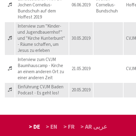
Jochen Cornelius-
06.06.2019
Cornelius-
Hoff
Bundschuh auf dem
Bundschuh
Hoffest 2019
Interview zum "Kinder-
und Jugendbauernhof"
und "Kirche Kunterbunt"
30.05.2019
CVJM
- Räume schaffen, um
Jesus zu erleben
Interview zum CVJM
Baumhauscamp - Kirche
21.05.2019
CVJM
an einem anderen Ort zu
einer anderen Zeit
Einführung CVJM Baden
20.05.2019
Podcast - Es geht los!
> DE
> EN
> FR
> AR عربى