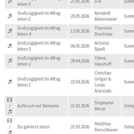
27.05.2026
Eva
Summ
leben 5
Großzügigkeit im Alltag
Annabell
20.05.2026
Summ
leben 5
Birkenmeier
Großzügigkeit im Alltag
Thorsten
13.05.2026
Summ
leben 4
Drechsler
Großzügigkeit im Alltag
Antonia
06.05.2026
Summ
leben 3
Spieß
Großzügigkeit im Alltag
Tabea
29.04.2026
Summ
leben 2
Hasshoff
Christian
Großzügigkeit im Alltag
Gröger &
22.04.2026
Summ
leben 1
Linda
Aranzulla
Stephanie
/
Aufbruch mit Nehemia
21.03.2026
Dele
Mezei
Matthias
/
Du gehörst dazu!
21.03.2026
Dele
Kerschbaum