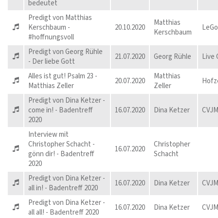
bedeutet
Predigt von Matthias
Matthias
Kerschbaum -
20.10.2020
LeGo
Kerschbaum
#hoffnungsvoll
Predigt von Georg Rühle
21.07.2020
Georg Rühle
Live
- Der liebe Gott
Alles ist gut! Psalm 23 -
Matthias
20.07.2020
Hofz
Matthias Zeller
Zeller
Predigt von Dina Ketzer -
come in! - Badentreff
16.07.2020
Dina Ketzer
CVJM
2020
Interview mit
Christopher Schacht -
Christopher
16.07.2020
gönn dir! - Badentreff
Schacht
2020
Predigt von Dina Ketzer -
16.07.2020
Dina Ketzer
CVJM
all in! - Badentreff 2020
Predigt von Dina Ketzer -
16.07.2020
Dina Ketzer
CVJM
all all! - Badentreff 2020