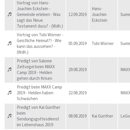
Vortrag von Hans-
Joachim Eckstein -
Hans-
Gemeinde erleben - Was
12.09.2019
Joachim
Summ
sagt das Neue
Eckstein
Testament dazu? - (Wdh.)
Vortrag von Tobi Wörner -
Geistliche Heimat?! - Wie
05.09.2019
Tobi Wörner
Summ
kann das aussehen? -
(Wdh.)
Predigt von Salome
Zeitvogel beim MAXX
29.08.2019
MAX
Camp 2019 - Helden
gehen durch Krisen
Predigt beim MAXX Camp
2019 - Helden haben
22.08.2019
MAX
Schwächen
Predigt von Kai Günther
beim
08.08.2019
Kai Günther
LeGo
Sendungsgottesdienst
im Lebenshaus 2019