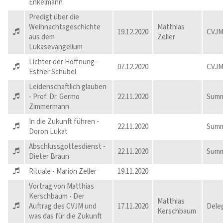
Enkelmann
Predigt über die
Weihnachtsgeschichte
Matthias
19.12.2020
CVJM
aus dem
Zeller
Lukasevangelium
Lichter der Hoffnung -
07.12.2020
CVJM
Esther Schübel
Leidenschaftlich glauben
- Prof. Dr. Germo
22.11.2020
Summ
Zimmermann
In die Zukunft führen -
22.11.2020
Summ
Doron Lukat
Abschlussgottesdienst -
22.11.2020
Summ
Dieter Braun
Rituale - Marion Zeller
19.11.2020
Vortrag von Matthias
Kerschbaum - Der
Matthias
Auftrag des CVJM und
17.11.2020
Dele
Kerschbaum
was das für die Zukunft