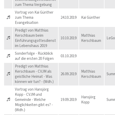
zum Thema Vergebung
Vortrag von Kai Günther
zum Thema
24.10.2019
Kai Günther
Evangelisation
Predigt von Matthias
Kerschbaum beim
Matthias
10.10.2019
LeGo
Einführungsgottesdienst
Kerschbaum
im Lebenshaus 2019
Sonderfolge - Rückblick
03.10.2019
auf die ersten 20 Folgen
Predigt von Matthias
Kerschbaum - CVJM als
Matthias
26.09.2019
Summ
geistliche Heimat - Was
Kerschbaum
können wir tun? - (Wdh.)
Vortrag von Hansjörg
Kopp - CVJM und
Hansjörg
Gemeinde - Welche
19.09.2019
Summ
Kopp
Möglichkeiten gibt es? -
(Wdh.)