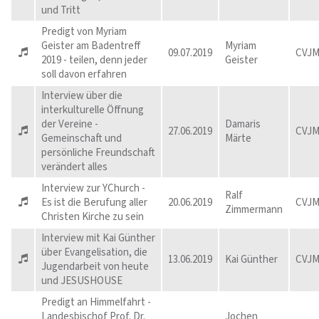
und Tritt
Predigt von Myriam
Geister am Badentreff
Myriam
09.07.2019
CVJM
2019 - teilen, denn jeder
Geister
soll davon erfahren
Interview über die
interkulturelle Öffnung
der Vereine -
Damaris
27.06.2019
CVJM
Gemeinschaft und
Märte
persönliche Freundschaft
verändert alles
Interview zur YChurch -
Ralf
Es ist die Berufung aller
20.06.2019
CVJM
Zimmermann
Christen Kirche zu sein
Interview mit Kai Günther
über Evangelisation, die
13.06.2019
Kai Günther
CVJM
Jugendarbeit von heute
und JESUSHOUSE
Predigt an Himmelfahrt -
Landesbischof Prof. Dr.
Jochen