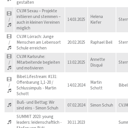
gestalten
CVJM Sexau – Projekte
initiieren und stemmen –
Helena
/
14.03.2025
Ster
auch in kleinen Vereinen
Kiefer
möglich
CVJM Lörrach: Junge
/
Menschen am Lebensort
20.02.2025
Raphael Beil
Ster
Schule erreichen
CVJM Karlsruhe:
Annette
/
Mitarbeitende begleiten
13.02.2025
Ster
Disqué
und motivieren
Bibel.Lifestream: #131:
Offenbarung 1,1-20 /
Martin
/
14.02.2024
Bibel
Schlussimpuls - Martin
Schott
Schott
Buß- und Bettag: Wir
07.02.2024
Simon Schuh
CVJM
sind eins - Simon Schuh
SUMMIT 2023: young
leaders: leidenschaftlich -
30.11.2023
Summ