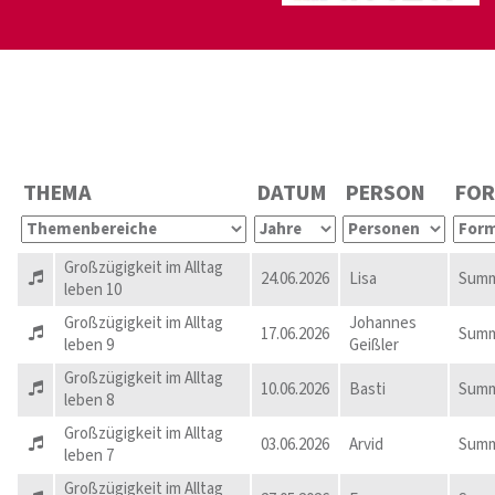
THEMA
DATUM
PERSON
FO
Großzügigkeit im Alltag
24.06.2026
Lisa
Summ
leben 10
Großzügigkeit im Alltag
Johannes
17.06.2026
Summ
leben 9
Geißler
Großzügigkeit im Alltag
10.06.2026
Basti
Summ
leben 8
Großzügigkeit im Alltag
03.06.2026
Arvid
Summ
leben 7
Großzügigkeit im Alltag