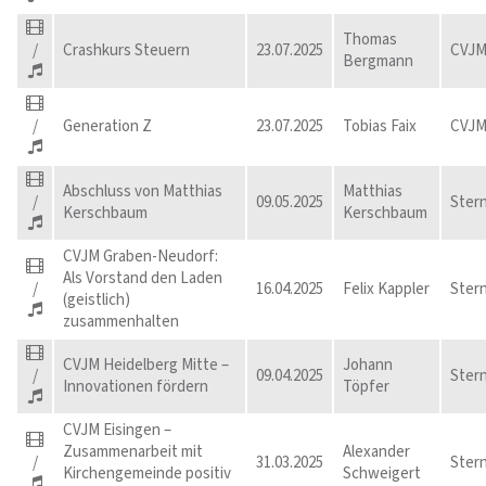
Thomas
/
Crashkurs Steuern
23.07.2025
CVJM
Bergmann
/
Generation Z
23.07.2025
Tobias Faix
CVJM
Abschluss von Matthias
Matthias
/
09.05.2025
Ster
Kerschbaum
Kerschbaum
CVJM Graben-Neudorf:
Als Vorstand den Laden
/
16.04.2025
Felix Kappler
Ster
(geistlich)
zusammenhalten
CVJM Heidelberg Mitte –
Johann
/
09.04.2025
Ster
Innovationen fördern
Töpfer
CVJM Eisingen –
Zusammenarbeit mit
Alexander
/
31.03.2025
Ster
Kirchengemeinde positiv
Schweigert