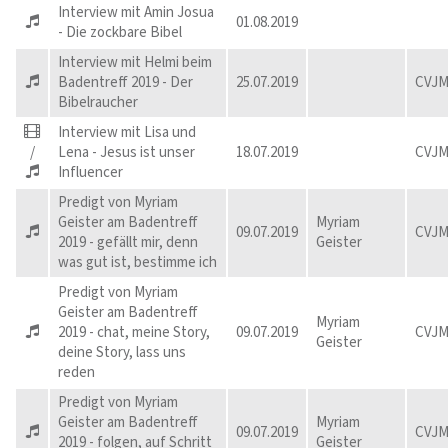
Interview mit Amin Josua
01.08.2019
- Die zockbare Bibel
Interview mit Helmi beim
Badentreff 2019 - Der
25.07.2019
CVJM
Bibelraucher
Interview mit Lisa und
/
Lena - Jesus ist unser
18.07.2019
CVJM
Influencer
Predigt von Myriam
Geister am Badentreff
Myriam
09.07.2019
CVJM
2019 - gefällt mir, denn
Geister
was gut ist, bestimme ich
Predigt von Myriam
Geister am Badentreff
Myriam
2019 - chat, meine Story,
09.07.2019
CVJM
Geister
deine Story, lass uns
reden
Predigt von Myriam
Geister am Badentreff
Myriam
09.07.2019
CVJM
2019 - folgen, auf Schritt
Geister