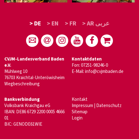
> DE
> EN
> FR
> AR عربى
CVJM-Landesverband Baden
Kontaktdaten
e.V.
Fon: 07251-98246-0
Mühlweg 10
E-Mail:
info@cvjmbaden.de
76703 Kraichtal-Unteröwisheim
Wegbeschreibung
Bankverbindung
Kontakt
Volksbank Kraichgau eG
Impressum
|
Datenschutz
IBAN: DE86 6729 2200 0005 4666
Sitemap
01
Login
BIC: GENODE61WIE