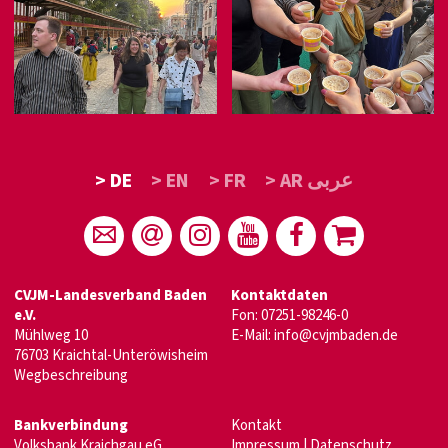
> DE
> EN
> FR
> AR عربى
CVJM-Landesverband Baden
Kontaktdaten
e.V.
Fon: 07251-98246-0
Mühlweg 10
E-Mail:
info@cvjmbaden.de
76703 Kraichtal-Unteröwisheim
Wegbeschreibung
Bankverbindung
Kontakt
Volksbank Kraichgau eG
Impressum
|
Datenschutz