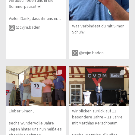
verabschieden uns in die
Sommerpause! ☀️
Vielen Dank, dass ihr uns in
den vergangenen Monaten
Was verbindest du mit Simon
@cvjm.baden
begleitet habt. Wir freuen uns
Schuh?
schon darauf, nach dem
Sommer wieder mit neuen
Einblicken, Aktionen und
@cvjm.baden
Geschichten für euch da zu
sein.
Bis dahin könnt ihr gerne
weiterhin einen Blick auf
diese Kanäle werfen. Dort
bekommt ihr Eindrücke
davon, was im Sommer in
Baden alles passiert und
welche vielfältigen Angebote
Lieber Simon,
Wir blicken zurück auf 11
es gibt.
besondere Jahre – 11 Jahre
sechs wundervolle Jahre
mit Matthias Kerschbaum.
Wir wünschen euch eine
liegen hinter uns nun heißt es
gesegnete, erholsame und