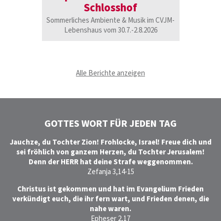
Schlosshof
Das 
Sommerliches Ambiente & Musik im CVJM-
21.11
Lebenshaus vom 30.7.-2.8.2026
Alle Berichte anzeigen
GOTTES WORT FÜR JEDEN TAG
Jauchze, du Tochter Zion! Frohlocke, Israel! Freue dich und
sei fröhlich von ganzem Herzen, du Tochter Jerusalem!
Denn der HERR hat deine Strafe weggenommen.
Zefanja 3,14-15
Christus ist gekommen und hat im Evangelium Frieden
verkündigt euch, die ihr fern wart, und Frieden denen, die
nahe waren.
Epheser 2,17