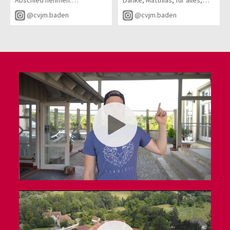
Abschied nehmen.
Danke, Matthias, für alles,
sonnige Sommerzeit! 💛
was du investiert, bewegt
@cvjm.baden
@cvjm.baden
Danke für deinen treuen
und mitgetragen hast. Für
Einsatz, dein Herz für die
deinen Einsatz, dein Herz und
Jugendlichen und dafür, dass
die gemeinsame Zeit sind wir
du das Evangelium mit
von Herzen dankbar.
Leidenschaft weitergegeben
hast. Du hast viele Menschen
Dir und deiner Familie
geprägt und begleitet.
wünschen wir für euren neuen
Weg einen guten Start, viele
Wir wünschen dir für deinen
schöne Momente und einen
weiteren Weg Gottes reichen
wundervollen, gesegneten
Segen und sind dankbar für
Sommer.
alles, was du in den
vergangenen Jahren
Alles Gute für euch!
investiert hast. Danke für
alles!