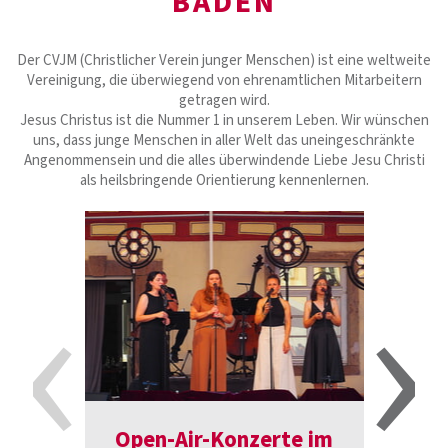
BADEN
Der CVJM (Christlicher Verein junger Menschen) ist eine weltweite
Vereinigung, die überwiegend von ehrenamtlichen Mitarbeitern
getragen wird.
Jesus Christus ist die Nummer 1 in unserem Leben. Wir wünschen
uns, dass junge Menschen in aller Welt das uneingeschränkte
Angenommensein und die alles überwindende Liebe Jesu Christi
als heilsbringende Orientierung kennenlernen.
‹
›
Open-Air-Konzerte im
Einla