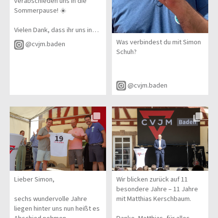
verabschieden uns in die
Sommerpause! ☀️
Vielen Dank, dass ihr uns in
den vergangenen Monaten
Was verbindest du mit Simon
@cvjm.baden
begleitet habt. Wir freuen uns
Schuh?
schon darauf, nach dem
Sommer wieder mit neuen
Einblicken, Aktionen und
@cvjm.baden
Geschichten für euch da zu
sein.
Bis dahin könnt ihr gerne
weiterhin einen Blick auf
diese Kanäle werfen. Dort
bekommt ihr Eindrücke
davon, was im Sommer in
Baden alles passiert und
welche vielfältigen Angebote
Lieber Simon,
Wir blicken zurück auf 11
es gibt.
besondere Jahre – 11 Jahre
sechs wundervolle Jahre
mit Matthias Kerschbaum.
Wir wünschen euch eine
liegen hinter uns nun heißt es
gesegnete, erholsame und