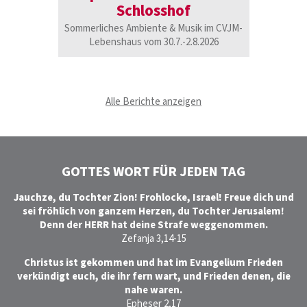
Schlosshof
Das 
Sommerliches Ambiente & Musik im CVJM-
21.11
Lebenshaus vom 30.7.-2.8.2026
Alle Berichte anzeigen
GOTTES WORT FÜR JEDEN TAG
Jauchze, du Tochter Zion! Frohlocke, Israel! Freue dich und
sei fröhlich von ganzem Herzen, du Tochter Jerusalem!
Denn der HERR hat deine Strafe weggenommen.
Zefanja 3,14-15
Christus ist gekommen und hat im Evangelium Frieden
verkündigt euch, die ihr fern wart, und Frieden denen, die
nahe waren.
Epheser 2,17