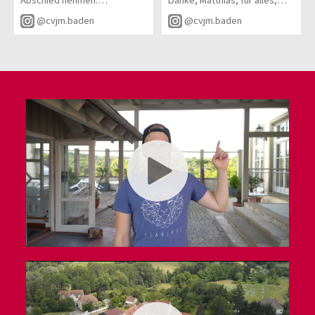
Abschied nehmen.
Danke, Matthias, für alles,
sonnige Sommerzeit! 💛
was du investiert, bewegt
@cvjm.baden
@cvjm.baden
Danke für deinen treuen
und mitgetragen hast. Für
Einsatz, dein Herz für die
deinen Einsatz, dein Herz und
Jugendlichen und dafür, dass
die gemeinsame Zeit sind wir
du das Evangelium mit
von Herzen dankbar.
Leidenschaft weitergegeben
hast. Du hast viele Menschen
Dir und deiner Familie
geprägt und begleitet.
wünschen wir für euren neuen
Weg einen guten Start, viele
Wir wünschen dir für deinen
schöne Momente und einen
weiteren Weg Gottes reichen
wundervollen, gesegneten
Segen und sind dankbar für
Sommer.
alles, was du in den
vergangenen Jahren
Alles Gute für euch!
investiert hast. Danke für
alles!