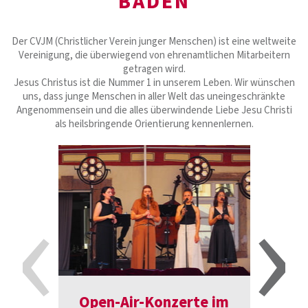
BADEN
Der CVJM (Christlicher Verein junger Menschen) ist eine weltweite
Vereinigung, die überwiegend von ehrenamtlichen Mitarbeitern
getragen wird.
Jesus Christus ist die Nummer 1 in unserem Leben. Wir wünschen
uns, dass junge Menschen in aller Welt das uneingeschränkte
Angenommensein und die alles überwindende Liebe Jesu Christi
als heilsbringende Orientierung kennenlernen.
‹
›
Open-Air-Konzerte im
Einla