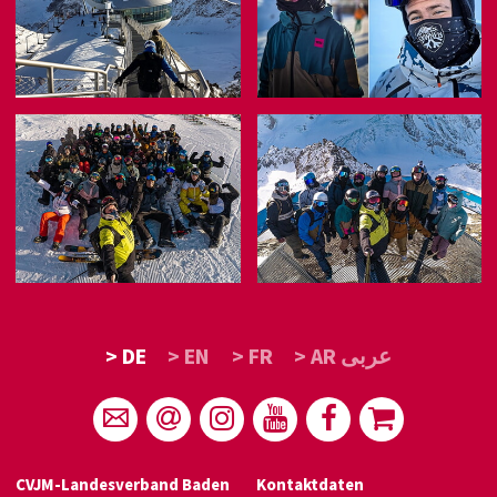
> DE
> EN
> FR
> AR عربى
CVJM-Landesverband Baden
Kontaktdaten