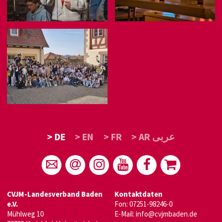
> DE
> EN
> FR
> AR عربى
CVJM-Landesverband Baden
Kontaktdaten
e.V.
Fon: 07251-98246-0
Mühlweg 10
E-Mail:
info@cvjmbaden.de