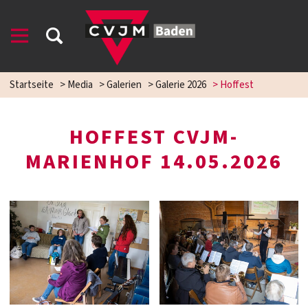
Startseite
>
Media
>
Galerien
>
Galerie 2026
>
Hoffest
HOFFEST CVJM-
MARIENHOF 14.05.2026