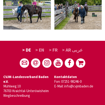
> DE
> EN
> FR
> AR عربى
CVJM-Landesverband Baden
Kontaktdaten
e.V.
Fon: 07251-98246-0
Mühlweg 10
E-Mail:
info@cvjmbaden.de
76703 Kraichtal-Unteröwisheim
Wegbeschreibung