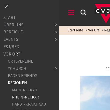
START
ÜBER UNS
Startseite
>
Vor Ort
>
Reg
BEREICHE
EVENTS
FSJ/BFD
VOR ORT
ORTSVEREINE
YCHURCH
so
BADEN FRIENDS
REGIONEN
MAIN-NECKAR
RHEIN-NECKAR
HARDT-KRAICHGAU