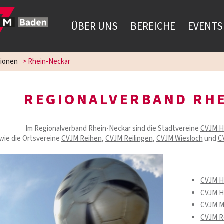
ÜBER UNS
BEREICHE
EVENTS
ionen
>
Rhein-Neckar
REGIONALVERBAND RH
Im Regionalverband Rhein-Neckar sind die Stadtvereine
CVJM H
wie die Ortsvereine
CVJM Reihen
,
CVJM Reilingen
,
CVJM Wiesloch
und
C
CVJM H
CVJM H
CVJM M
CVJM R