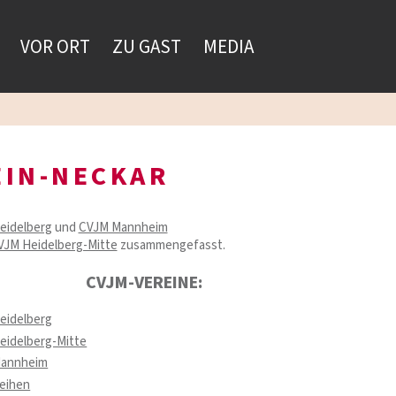
VOR ORT
ZU GAST
MEDIA
EIN-NECKAR
eidelberg
und
CVJM Mannheim
VJM Heidelberg-Mitte
zusammengefasst.
CVJM-VEREINE:
eidelberg
eidelberg-Mitte
annheim
eihen