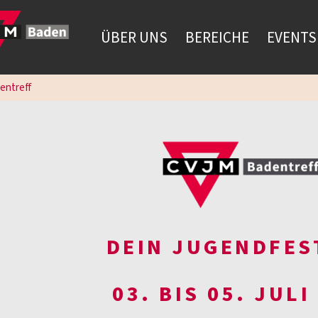
ÜBER UNS
BEREICHE
EVENTS
entreff
DEIN JUGENDFES
03. BIS 05. JULI