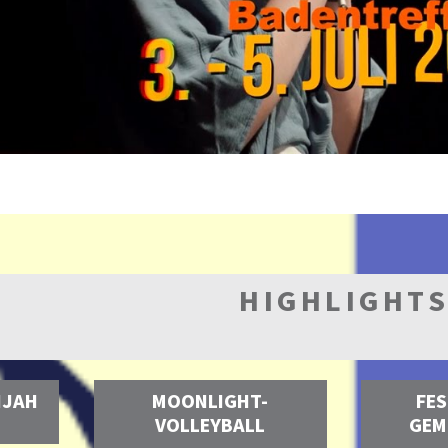
HIGHLIGHT
IJAH
MOONLIGHT-
FES
VOLLEYBALL
GEM