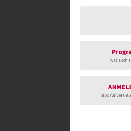
Prog
was euch e
ANMEL
Infos für Verantw