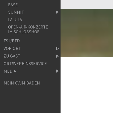
BASE
SUMMIT
LAJULA
OPEN-AIR-KONZERTE
IM SCHLOSSHOF
FSJ/BFD
VOR ORT
ZU GAST
ORTSVEREINSSERVICE
MEDIA
MEIN CVJM BADEN