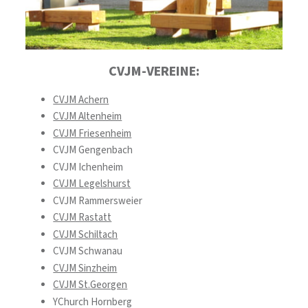
CVJM-VEREINE:
CVJM Achern
CVJM Altenheim
CVJM Friesenheim
CVJM Gengenbach
CVJM Ichenheim
CVJM Legelshurst
CVJM Rammersweier
CVJM Rastatt
CVJM Schiltach
CVJM Schwanau
CVJM Sinzheim
CVJM St.Georgen
YChurch Hornberg