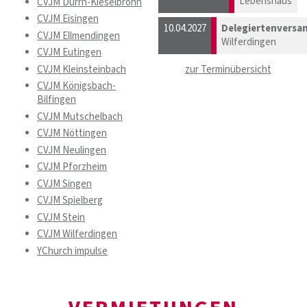
Lebenshaus
CVJM Dürrn-Kieselbronn
CVJM Eisingen
10.04.2027
Delegiertenvers
CVJM Ellmendingen
Wilferdingen
CVJM Eutingen
CVJM Kleinsteinbach
zur Terminübersicht
CVJM Königsbach-
Bilfingen
CVJM Mutschelbach
CVJM Nöttingen
CVJM Neulingen
CVJM Pforzheim
CVJM Singen
CVJM Spielberg
CVJM Stein
CVJM Wilferdingen
YChurch impulse