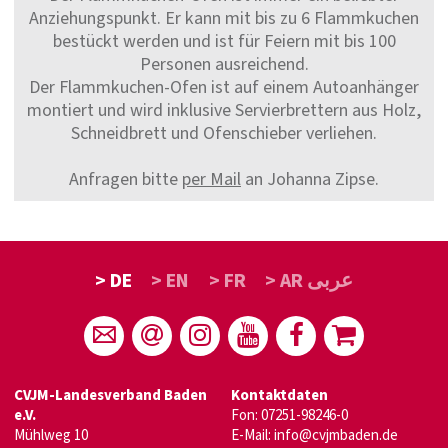
Anziehungspunkt. Er kann mit bis zu 6 Flammkuchen
bestückt werden und ist für Feiern mit bis 100
Personen ausreichend.
Der Flammkuchen-Ofen ist auf einem Autoanhänger
montiert und wird inklusive Servierbrettern aus Holz,
Schneidbrett und Ofenschieber verliehen.
Anfragen bitte
per Mail
an Johanna Zipse.
> DE
> EN
> FR
> AR عربى
CVJM-Landesverband Baden
Kontaktdaten
e.V.
Fon: 07251-98246-0
Mühlweg 10
E-Mail:
info@cvjmbaden.de