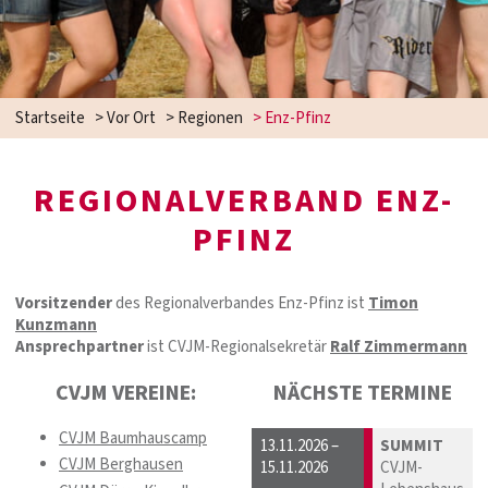
Startseite
>
Vor Ort
>
Regionen
>
Enz-Pfinz
REGIONALVERBAND ENZ-
PFINZ
Vorsitzender
des Regionalverbandes Enz-Pfinz ist
Timon
Kunzmann
Ansprechpartner
ist CVJM-Regionalsekretär
Ralf Zimmermann
CVJM VEREINE:
NÄCHSTE TERMINE
CVJM Baumhauscamp
13.11.2026 –
SUMMIT
CVJM Berghausen
15.11.2026
CVJM-