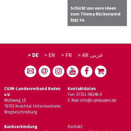
Schickt uns eure Ideen
zum Thema Rückenwind
hier
zu.
> DE
> EN
> FR
> AR عربى
CVJM-Landesverband Baden
Kontaktdaten
e.V.
Fon: 07251-98246-0
Mühlweg 10
E-Mail:
info@cvjmbaden.de
76703 Kraichtal-Unteröwisheim
Wegbeschreibung
Bankverbindung
Kontakt