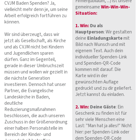
Firmenjubiläum, ...) ist unsere
CVJM Baden Spenden? Ja,
gemeinsame
Win-Win-Win-
vielleicht mehr denn je, um seine
Situation
:
Arbeit erfolgreich fortführen zu
können.
1. Win:
Du als
Hauptperson
: Wir gestalten
Wir sind überzeugt, dass wir
deine
Einladungskarte
mit
jetzt als Gesellschaft, als Kirche
Bild nach Wunsch und mit
und als CVJM nicht bei Kindern
eigenem Text. Auch dein
und Jugendlichen sparen
individueller Spenden-Link
dürfen. Ganz im Gegenteil,
und Spenden-QR-Code
gerade in dieser Umbruchszeit
kommen mit darauf. Die
müssen und wollen wir gezielt in
Karte wird in der
die nächste Generation
gewünschten Auflage
investieren. Dennoch hat unser
gedruckt und zu dir geliefert.
Partner, die Evangelische
Jetzt kannst du einladen.
Landeskirche in Baden,
deutliche
2. Win:
Deine Gäste
: Ein
Reduzierungsmaßnahmen
Geschenk zu finden ist für
beschlossen, die auch unseren
sehr viele Menschen eine
Zuschuss in der Größenordnung
Last: "Man hat ja alles!" Nicht
einer halben Personalstelle im
hier: per Spenden-Link oder
Bereich der Kinder- und
dem Spenden-QR-Code