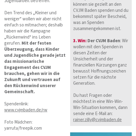
Jugendarbeit betreffen.
können sie gezielt an den
CVJM Baden spenden und du
Den Trend des „Kleiner und
bekommst später Bescheid,
weniger“ wollen wir aber nicht
was an Spenden
einfach so mitmachen; deshalb
zusammengekommen ist.
haben wir die Kampagne
„Rückenwind“ ins Leben
3. Win:
Der CVJM Baden
: Wir
gerufen.
Mit der festen
wollen mit den Spenden in
Überzeugung, dass Kinder
diesen Zeiten der
und Jugendliche gerade jetzt
Unsicherheit und der
das missionarische
finanziellen Kürzungen ganz
Engagement des CVJM
bewusst Hoffnungszeichen
brauchen, gehen wir in die
setzen für die nächste
Zukunft und vertrauen auf
Generation.
den Rückenwind unserer
Gemeinschaft.
Du hast Fragen oder
möchtest in eine Win-Win-
Spendenlink:
Win-Situation kommen, dann
www.cvjmbaden.de/rw
sende eine E-Mail an:
rainer.zilly@cvjmbaden.de
Foto Mädchen:
yarruta/freepik.com