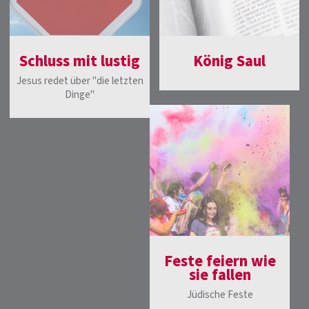
Schluss mit lustig
König Saul
Jesus redet über "die letzten
Dinge"
Feste feiern wie
sie fallen
Jüdische Feste