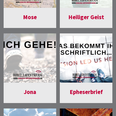
Mose
Heiliger Geist
Jona
Epheserbrief