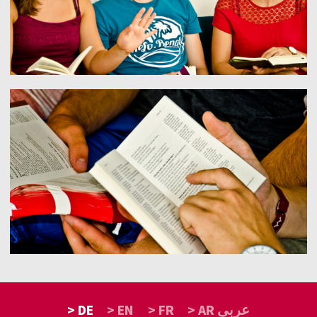
> DE
> EN
> FR
> AR عربى