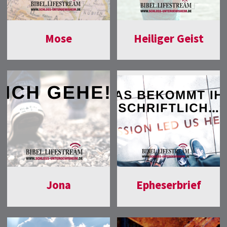
Mose
Heiliger Geist
Jona
Epheserbrief