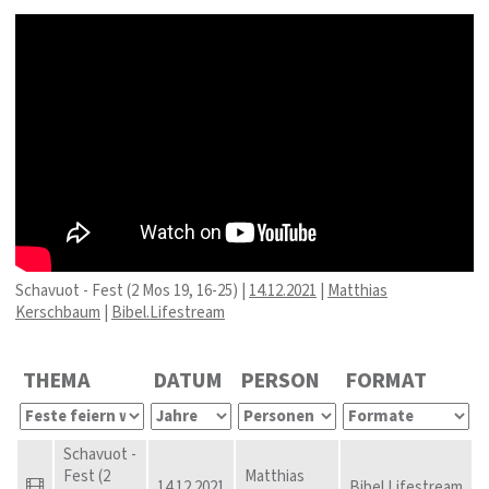
Schavuot - Fest (2 Mos 19, 16-25) |
14.12.2021
|
Matthias
Kerschbaum
|
Bibel.Lifestream
THEMA
DATUM
PERSON
FORMAT
Schavuot -
Fest (2
Matthias
14.12.2021
Bibel.Lifestream