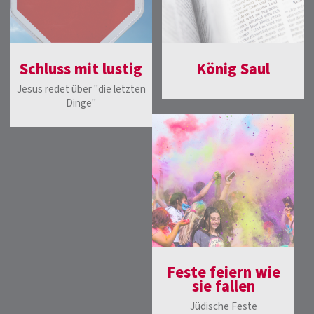
Schluss mit lustig
König Saul
Jesus redet über "die letzten
Dinge"
Feste feiern wie
sie fallen
Jüdische Feste