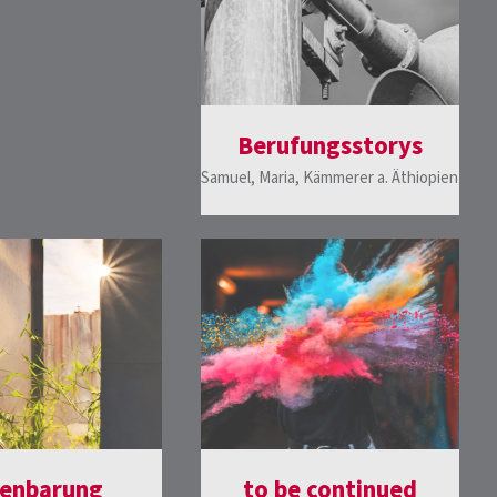
Berufungsstorys
Samuel, Maria, Kämmerer a. Äthiopien
fenbarung
to be continued