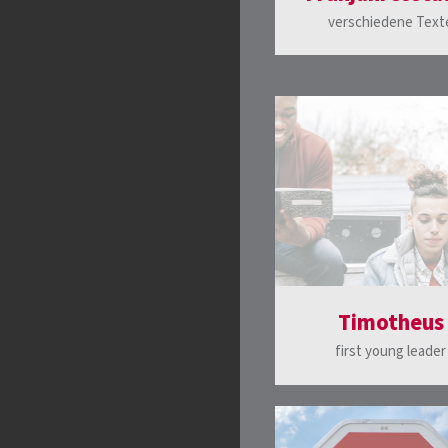
verschiedene Text
Timotheus
first young leader