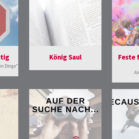
stig
König Saul
Feste 
ten Dinge"
Jü