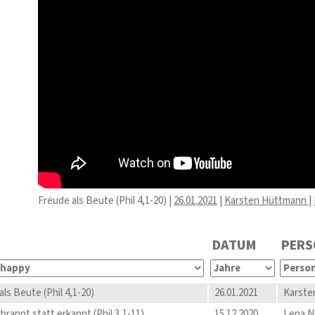
Freude als Beute (Phil 4,1-20) |
26.01.2021
|
Karsten Hüttmann
|
DATUM
PERS
ls Beute (Phil 4,1-20)
26.01.2021
Karste
brannt statt erkannt (Phil 3,1-11)
15.12.2020
Lena N