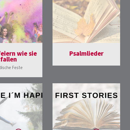
feiern wie sie
Psalmlieder
fallen
dische Feste