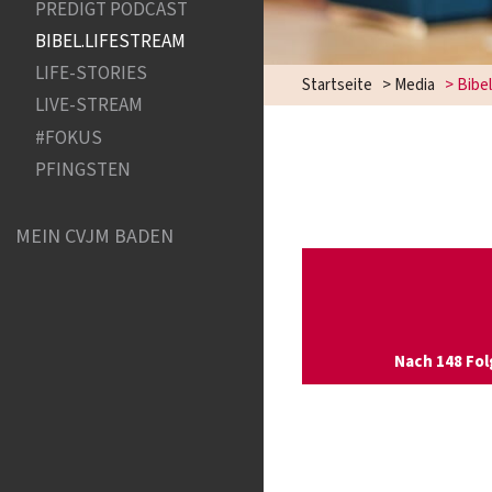
PREDIGT PODCAST
BIBEL.LIFESTREAM
LIFE-STORIES
Startseite
>
Media
>
Bibel
LIVE-STREAM
#FOKUS
PFINGSTEN
MEIN CVJM BADEN
Nach 148 Fol