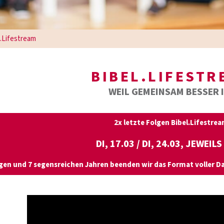
.Lifestream
BIBEL.LIFESTR
WEIL GEMEINSAM BESSER 
2x letzte Folgen Bibel.Lifestrea
DI, 17.03 / DI, 24.03, JEWEILS
gen und 7 segensreichen Jahren beenden wir das Format voller Da