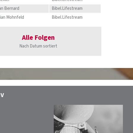
ian Bernard
Bibel.Lifestream
lian Mohnfeld
Bibel.Lifestream
Alle Folgen
Nach Datum sortiert
IV