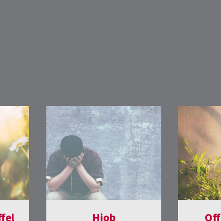
fel
Hiob
Of