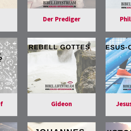
Der Prediger
Phi
ef
Gideon
Jesu