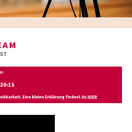
EAM
IST
m:
20:15
nkbarkeit. Eine kleine Erklärung findest du
HIER