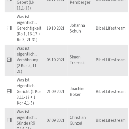
Gebet (Lk
Kehrberger
11,1-13)
Was ist
eigentlich...
Johanna
Gerechtigkeit
19.10.2021
Bibel.Lifestream
Schuh
(Rö 1, 16-17 +
Rö 3, 21-31)
Was ist
eigentlich...
Simon
Versöhnung
05.10.2021
Bibel.Lifestream
Trzeciak
(2 Kor. 5, 11-
21)
Was ist
eigentlich...
Joachim
Gericht (1 Kor
21.09.2021
Bibel.Lifestream
Böker
3,11-17 + 1
Kor 4,1-5)
Was ist
eigentlich...
Christian
07.09.2021
Bibel.Lifestream
Sünde (Rö
Günzel