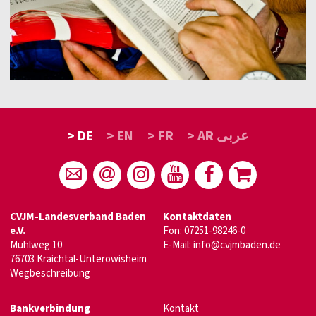
> DE
> EN
> FR
> AR عربى
CVJM-Landesverband Baden
Kontaktdaten
e.V.
Fon: 07251-98246-0
Mühlweg 10
E-Mail:
info@cvjmbaden.de
76703 Kraichtal-Unteröwisheim
Wegbeschreibung
Bankverbindung
Kontakt