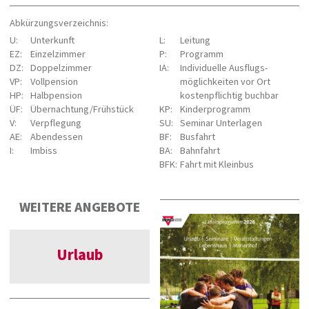
Abkürzungsverzeichnis:
U:
Unterkunft
L:
Leitung
EZ:
Einzelzimmer
P:
Programm
DZ:
Doppelzimmer
IA:
Individuelle Ausflugs­
VP:
Vollpension
möglichkeiten vor Ort
HP:
Halbpension
kostenpflichtig buchbar
ÜF:
Übernachtung/Frühstück
KP:
Kinderprogramm
V:
Verpflegung
SU:
Seminar Unterlagen
AE:
Abendessen
BF:
Busfahrt
I:
Imbiss
BA:
Bahnfahrt
BFK:
Fahrt mit Kleinbus
WEITERE ANGEBOTE
Urlaub