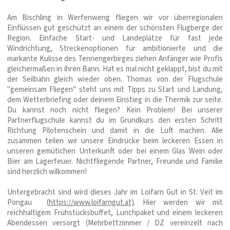
Am Bischling in Werfenweng fliegen wir vor überregionalen
Einflüssen gut geschützt an einem der schönsten Flugberge der
Region. Einfache Start- und Landeplätze für fast jede
Windrichtung, Streckenoptionen für ambitionierte und die
markante Kulisse des Tennengerbirges ziehen Anfänger wie Profis
gleichermaßen in ihren Bann. Hat es mal nicht geklappt, bist du mit
der Seilbahn gleich wieder oben. Thomas von der Flugschule
"gemeinsam Fliegen" steht uns mit Tipps zu Start und Landung,
dem Wetterbriefing oder deinem Einstieg in die Thermik zur seite.
Du kannst noch nicht fliegen? Kein Problem! Bei unserer
Partnerflugschule kannst du im Grundkurs den ersten Schritt
Richtung Pilotenschein und damit in die Luft machen. Alle
zusammen teilen wir unsere Eindrücke beim leckeren Essen in
unseren gemütichen Unterkunft oder bei einem Glas Wein oder
Bier am Lagerfeuer. Nichtfliegende Partner, Freunde und Familie
sind herzlich wilkommen!
Untergebracht sind wird dieses Jahr im Loifarn Gut in St. Veit im
Pongau (
https://www.loifarngut.at)
. Hier werden wir mit
reichhaltigem Frühstücksbuffet, Lunchpaket und einem leckeren
Abendessen versorgt (Mehrbettzimmer / DZ vereinzelt nach