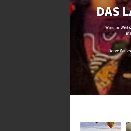
DAS L
Warum? Weil s
ma
Denn: Wir v