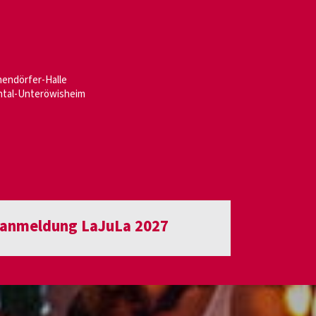
endörfer-Halle
chtal-Unteröwisheim
anmeldung LaJuLa 2027