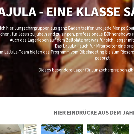
AJULA - EINE KLASSE 
ich hier Jungschargruppen aus ganz Baden treffen und jede Menge Spaß 
chen, für Jesus zu jubeln und zu singen, professionelle Bühnenshows 
Auch das Lagerleben auf dem Zeltplatz hat was für sich - sogar 
Das LaJuLa - auch für Mitarbeiter eine su
om LaJuLa-Team bieten das Programm vom Bibelmeeting bis zum Riesenst
gesorgt.
Dieses besondere Lager für Jungschargruppen gibt'
HIER EINDRÜCKE AUS DEM JAH