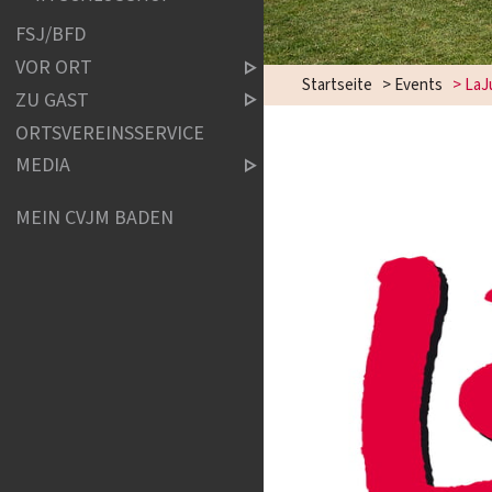
FSJ/BFD
VOR ORT
Startseite
>
Events
>
LaJ
ZU GAST
ORTSVEREINSSERVICE
MEDIA
MEIN CVJM BADEN