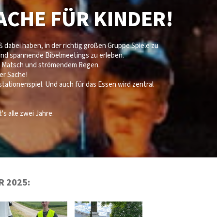
SACHE FÜR KINDER!
dabei haben, in der richtig großen Gruppe Spiele zu
und spannende Bibelmeetings zu erleben.
mit Matsch und strömendem Regen.
per Sache!
ationenspiel. Und auch für das Essen wird zentral
s alle zwei Jahre.
R 2025: