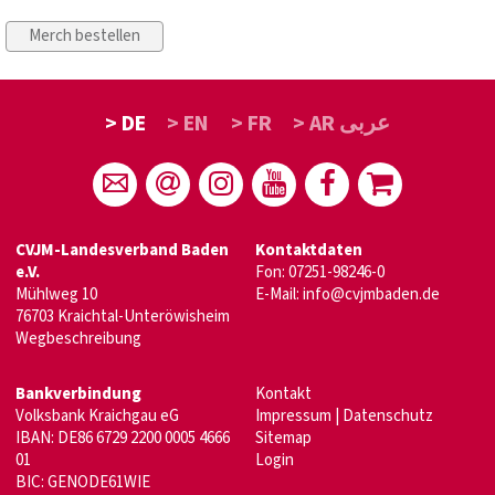
> DE
> EN
> FR
> AR عربى
CVJM-Landesverband Baden
Kontaktdaten
e.V.
Fon: 07251-98246-0
Mühlweg 10
E-Mail:
info@cvjmbaden.de
76703 Kraichtal-Unteröwisheim
Wegbeschreibung
Bankverbindung
Kontakt
Volksbank Kraichgau eG
Impressum
|
Datenschutz
IBAN: DE86 6729 2200 0005 4666
Sitemap
01
Login
BIC: GENODE61WIE