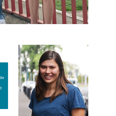
die
,
d