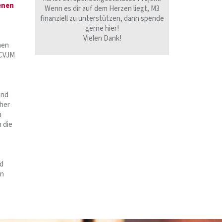
genen
Wenn es dir auf dem Herzen liegt, M3
finanziell zu unterstützen, dann spende
gerne hier!
Vielen Dank!
hen
 CVJM
und
cher
m
 die
nd
en