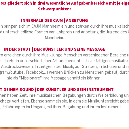
 M3 gliedert sich in drei wesentliche Aufgabenbereiche mit je ei
Schwerpunkten:
INNERHALB DES CVJM | ANBETUNG
en bringen sich im CVJM Mannheim ein und stärken durch ihre musikalisc
 unterschiedliche Formen von Lobpreis und Anbetung die Jugend des
Mannheim.
IN DER STADT | DER KÜNSTLER UND SEINE MESSAGE
en erreichen durch ihre Musik junge Menschen verschiedener Bereiche 
geschieht in unterschiedlicher Art und bedient sich vielfältigen musikalis
Ausdrucksweisen. In zeitgemäßer Musik, auf Straßen, in Schulen und i
agram,Youtube, Facebook,...) werden Brücken zu Menschen gebaut, durch
sie als "Missionare" ihre Message vermitteln können.
T DEINEM SOUND | DER KÜNSTLER UND SEIN INSTRUMENT
nnen haben Zeit, ihre musikalischen Begabungen durch Weiterbildung u
cht zu vertiefen. Ebenso sammeln sie, in dem sie Musikunterreicht geb
, Erfahrungen im Umgang mit ihrer Begabung und ihrem Instrument.