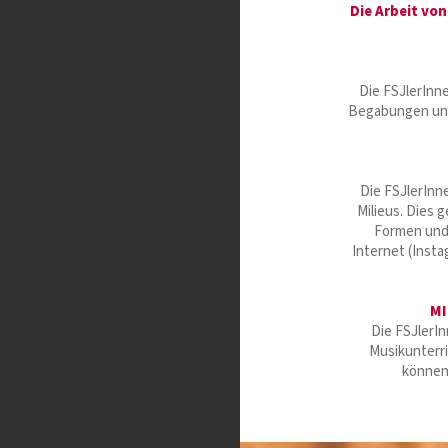
Die Arbeit von
Die FSJlerInn
Begabungen und
Die FSJlerInn
Milieus. Dies 
Formen und 
Internet (Inst
MI
Die FSJlerI
Musikunterri
können