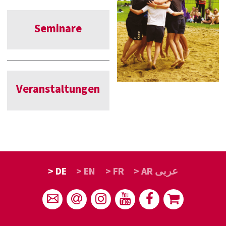
Seminare
Veranstaltungen
> DE
> EN
> FR
> AR عربى