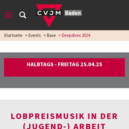
Startseite
>
Events
>
Base
>
Deepdives 2024
HALBTAGS - FREITAG 25.04.25
LOBPREISMUSIK IN DER
(JUGEND-) ARBEIT