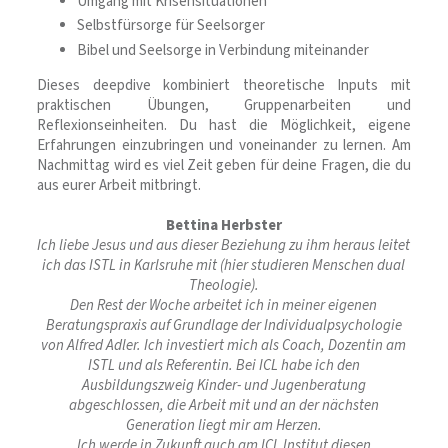
Umgang mit Krisensituationen
Selbstfürsorge für Seelsorger
Bibel und Seelsorge in Verbindung miteinander
Dieses deepdive kombiniert theoretische Inputs mit
praktischen Übungen, Gruppenarbeiten und
Reflexionseinheiten. Du hast die Möglichkeit, eigene
Erfahrungen einzubringen und voneinander zu lernen. Am
Nachmittag wird es viel Zeit geben für deine Fragen, die du
aus eurer Arbeit mitbringt.
Bettina Herbster
Ich liebe Jesus und aus dieser Beziehung zu ihm heraus leitet
ich das ISTL in Karlsruhe mit (hier studieren Menschen dual
Theologie).
Den Rest der Woche arbeitet ich in meiner eigenen
Beratungspraxis auf Grundlage der Individualpsychologie
von Alfred Adler. Ich investiert mich als Coach, Dozentin am
ISTL und als Referentin.
Bei ICL habe ich den
Ausbildungszweig Kinder- und Jugenberatung
abgeschlossen, die Arbeit mit und an der nächsten
Generation liegt mir am Herzen.
Ich werde in Zukunft auch am ICL Institut diesen