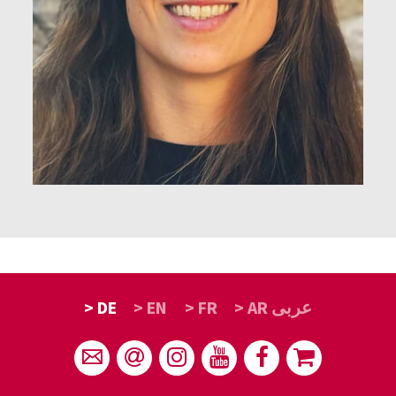
> DE
> EN
> FR
> AR عربى