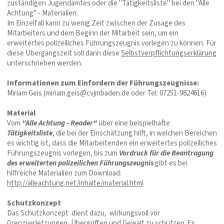
zuständigen Jugendamtes oder die "Tätigkeitsliste" bei den "Alle
Achtung" - Materialien.
Im Einzelfall kann zu wenig Zeit zwischen der Zusage des
Mitarbeiters und dem Beginn der Mitarbeit sein, um ein
erweitertes polizeiliches Führungszeugnis vorlegen zu können. Für
diese Übergangszeit soll dann diese
Selbstverpflichtungserklärung
unterschrieben werden.
Informationen zum Einfordern der Führungszeugnisse:
Miriam Geis (miriam.geis@cvjmbaden.de oder Tel: 07251-9824616)
Material
Vom
"Alle Achtung - Reader"
über eine beispielhafte
Tätigkeitsliste
, die bei der Einschätzung hilft, in welchen Bereichen
es wichtig ist, dass die Mitarbeitenden ein erweitertes polizeiliches
Führungszeugnis vorlegen, bis zum
Vordruck für die Beantragung
des erweiterten polizeilichen Führungszeugnis
gibt es bei
hilfreiche Materialien zum Download:
http://alleachtung.net/inhalte/material.html
Schutzkonzept
Das Schutzkonzept dient dazu, wirkungsvoll vor
Grenzverletzungen, Übergriffen und Gewalt zu schützen. Es