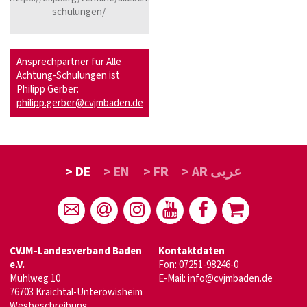
schulungen/
Ansprechpartner für Alle
Achtung-Schulungen ist
Philipp Gerber:
philipp.gerber@cvjmbaden.de
> DE
> EN
> FR
> AR عربى
CVJM-Landesverband Baden
Kontaktdaten
e.V.
Fon: 07251-98246-0
Mühlweg 10
E-Mail:
info@cvjmbaden.de
76703 Kraichtal-Unteröwisheim
Wegbeschreibung