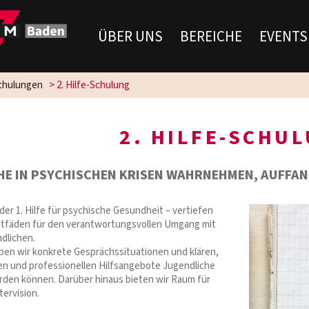
ÜBER UNS
BEREICHE
EVENTS
chulungen
>
2. Hilfe-Schulung
2. HILFE-SCHU
HE IN PSYCHISCHEN KRISEN WAHRNEHMEN, AUFFA
der 1. Hilfe für psychische Gesundheit – vertiefen
itfäden für den verantwortungsvollen Umgang mit
dlichen.
ben wir konkrete Gesprächssituationen und klären,
n und professionellen Hilfsangebote Jugendliche
erden können. Darüber hinaus bieten wir Raum für
ervision.