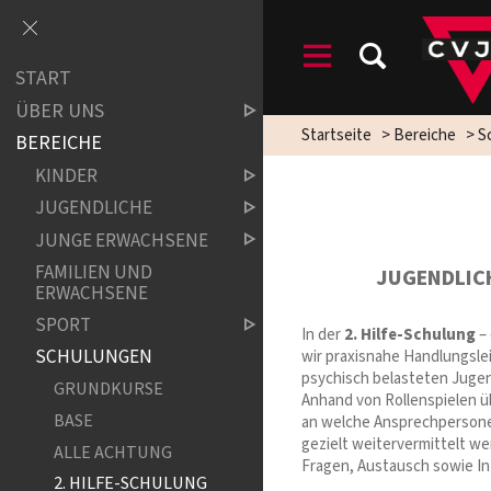
START
ÜBER UNS
Startseite
>
Bereiche
>
S
BEREICHE
KINDER
JUGENDLICHE
JUNGE ERWACHSENE
FAMILIEN UND
JUGENDLIC
ERWACHSENE
SPORT
In der
2. Hilfe-Schulung
– 
SCHULUNGEN
wir praxisnahe Handlungsle
psychisch belasteten Jugen
GRUNDKURSE
Anhand von Rollenspielen ü
BASE
an welche Ansprechpersone
gezielt weitervermittelt w
ALLE ACHTUNG
Fragen, Austausch sowie Int
2. HILFE-SCHULUNG