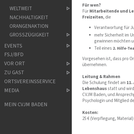
Für wen?
WELTWEIT
Für
Mitarbeitende und Le
NACHHALTIGKEIT
Freizeiten
, die
ORANGENAKTION
Verantwortung für Ju
GROSSZÜGIGKEIT
mehr Sicherheit im U
gewinnen möchten u
EVENTS
Teil eines
2. Hilfe-T
FSJ/BFD
Vorgesehen ist, dass pro Or
VOR ORT
übernehmen.
ZU GAST
Leitung & Rahmen
ORTSVEREINSSERVICE
Die Schulung findet am
11.
Lebenshaus
statt und wird
MEDIA
CVJM Baden, und Ansprechp
Psychologin und Mitglied 
MEIN CVJM BADEN
Kosten:
25 € (Verpflegung, Material)