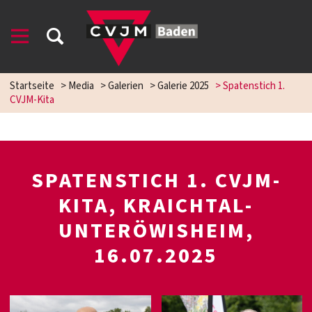
Startseite
>
Media
>
Galerien
>
Galerie 2025
>
Spatenstich 1.
CVJM-Kita
SPATENSTICH 1. CVJM-
KITA, KRAICHTAL-
UNTERÖWISHEIM,
16.07.2025