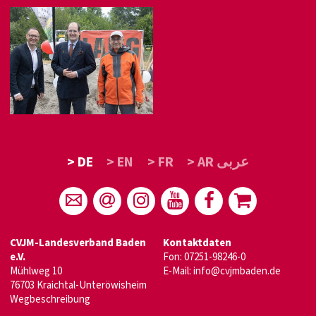
> DE
> EN
> FR
> AR عربى
CVJM-Landesverband Baden
Kontaktdaten
e.V.
Fon: 07251-98246-0
Mühlweg 10
E-Mail:
info@cvjmbaden.de
76703 Kraichtal-Unteröwisheim
Wegbeschreibung