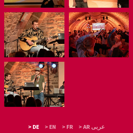
> DE
> EN
> FR
> AR عربى