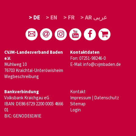
> DE
> EN
> FR
> AR عربى
CVJM-Landesverband Baden
Kontaktdaten
e.V.
Fon: 07251-98246-0
Mühlweg 10
E-Mail:
info@cvjmbaden.de
76703 Kraichtal-Unteröwisheim
Wegbeschreibung
Bankverbindung
Kontakt
Volksbank Kraichgau eG
Impressum
|
Datenschutz
IBAN: DE86 6729 2200 0005 4666
Sitemap
01
Login
BIC: GENODE61WIE