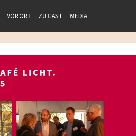
VOR ORT
ZU GAST
MEDIA
AFÉ LICHT.
25