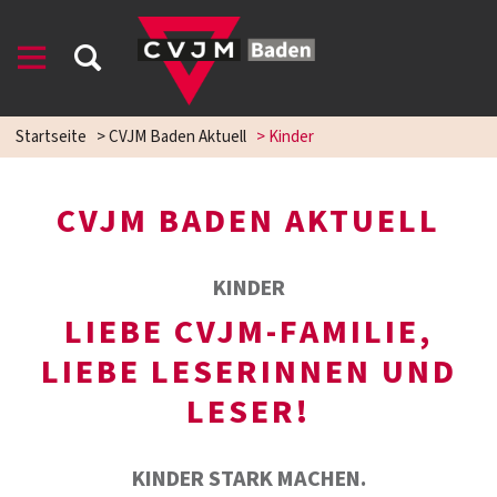
Startseite
>
CVJM Baden Aktuell
>
Kinder
CVJM BADEN AKTUELL
KINDER
LIEBE CVJM-FAMILIE,
LIEBE LESERINNEN UND
LESER!
KINDER STARK MACHEN.