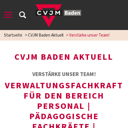
Startseite
>
CVJM Baden Aktuell
>
Verstärke unser Team!
CVJM BADEN AKTUELL
VERSTÄRKE UNSER TEAM!
VERWALTUNGSFACHKRAFT
FÜR DEN BEREICH
PERSONAL |
PÄDAGOGISCHE
FACHKRÄFTE |