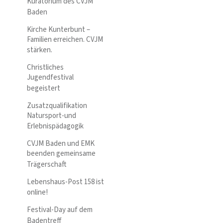
Kuratorium des CVJM
Baden
Kirche Kunterbunt –
Familien erreichen. CVJM
stärken.
Christliches
Jugendfestival
begeistert
Zusatzqualifikation
Natursport-und
Erlebnispädagogik
CVJM Baden und EMK
beenden gemeinsame
Trägerschaft
Lebenshaus-Post 158 ist
online!
Festival-Day auf dem
Badentreff