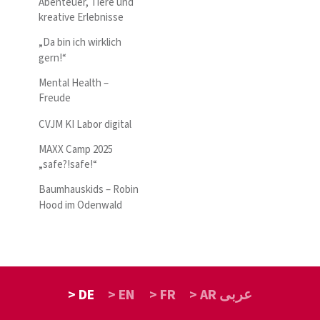
Abenteuer, Tiere und
kreative Erlebnisse
„Da bin ich wirklich
gern!“
Mental Health –
Freude
CVJM KI Labor digital
MAXX Camp 2025
„safe?!safe!“
Baumhauskids – Robin
Hood im Odenwald
> DE
> EN
> FR
> AR عربى