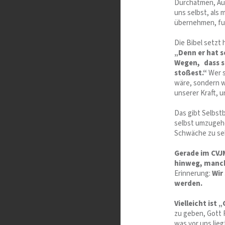
Durchatmen, Auf
uns selbst, als 
übernehmen, fu
Die Bibel setzt 
„Denn er hat s
Wegen, dass si
stoßest.“
Wer s
wäre, sondern we
unserer Kraft, u
Das gibt Selbstb
selbst umzugehe
Schwäche zu seh
Gerade im CVJ
hinweg, manch
Erinnerung:
Wir
werden.
Vielleicht ist 
zu geben, Gott 
was vor uns lieg