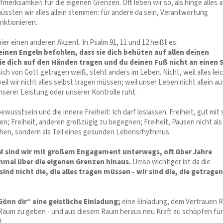
merksamkeit für die eigenen Grenzen. Oft leben wir so, als hinge alles 
müssten wir alles allein stemmen: für andere da sein, Verantwortung
nktionieren.
hier einen anderen Akzent. In Psalm 91, 11 und 12 heißt es:
einen Engeln befohlen, dass sie dich behüten auf allen deinen
e dich auf den Händen tragen und du deinen Fuß nicht an einen 
ich von Gott getragen weiß, steht anders im Leben. Nicht, weil alles lei
il wir nicht alles selbst tragen müssen; weil unser Leben nicht allein au
nserer Leistung oder unserer Kontrolle ruht.
ewusstsein und die innere Freiheit: Ich darf loslassen. Freiheit, gut mit 
n; Freiheit, anderen großzügig zu begegnen; Freiheit, Pausen nicht als
en, sondern als Teil eines gesunden Lebensrhythmus.
M sind wir mit großem Engagement unterwegs, oft über Jahre
mal über die eigenen Grenzen hinaus.
Umso wichtiger ist da die
 sind nicht die, die alles tragen müssen - wir sind die, die getragen
„Gönn dir“ eine geistliche Einladung;
eine Einladung, dem Vertrauen 
Raum zu geben - und aus diesem Raum heraus neu Kraft zu schöpfen für
t.