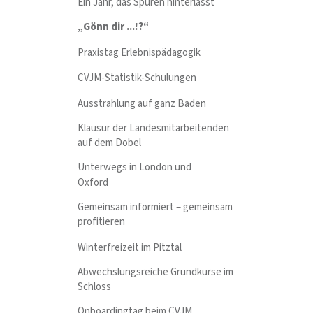
Ein Jahr, das Spuren hinterlässt
„Gönn dir ...!?“
Praxistag Erlebnispädagogik
CVJM-Statistik-Schulungen
Ausstrahlung auf ganz Baden
Klausur der Landesmitarbeitenden
auf dem Dobel
Unterwegs in London und
Oxford
Gemeinsam informiert – gemeinsam
profitieren
Winterfreizeit im Pitztal
Abwechslungsreiche Grundkurse im
Schloss
Onboardingtag beim CVJM