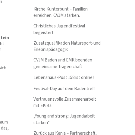
an
Kirche Kunterbunt – Familien
erreichen. CVJM stärken.
Christliches Jugendfestival
begeistert
Stein
Zusatzqualifikation Natursport-und
cht
Erlebnispädagogik
f
CVJM Baden und EMK beenden
gemeinsame Trägerschaft
sich
Lebenshaus-Post 158 ist online!
Festival-Day auf dem Badentreff
Vertrauensvolle Zusammenarbeit
mit EKiBa
„Young and strong: Jugendarbeit
Raum
stärken“
 das,
Zurück aus Kenia – Partnerschaft,