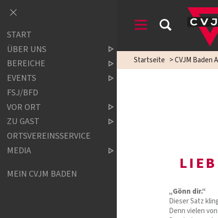
START
ÜBER UNS
Startseite
>
CVJM Baden A
BEREICHE
EVENTS
FSJ/BFD
VOR ORT
ZU GAST
ORTSVEREINSSERVICE
MEDIA
LIE
MEIN CVJM BADEN
„Gönn dir.“
Dieser Satz klin
Denn vielen von 