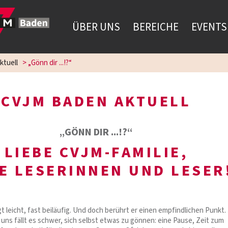
ÜBER UNS
BEREICHE
EVENTS
ktuell
>
„Gönn dir ...!?“
CVJM BADEN AKTUELL
„GÖNN DIR ...!?“
LIEBE CVJM-FAMILIE,
BE LESERINNEN UND LESER
gt leicht, fast beiläufig. Und doch berührt er einen empfindlichen Punkt.
uns fällt es schwer, sich selbst etwas zu gönnen: eine Pause, Zeit zum