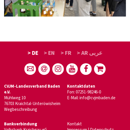
> DE
> EN
> FR
> AR عربى
CVJM-Landesverband Baden
Kontaktdaten
e.V.
Fon: 07251-98246-0
Mühlweg 10
E-Mail:
info@cvjmbaden.de
76703 Kraichtal-Unteröwisheim
Wegbeschreibung
Bankverbindung
Kontakt
Volksbank Kraichgau eG
Impressum
|
Datenschutz