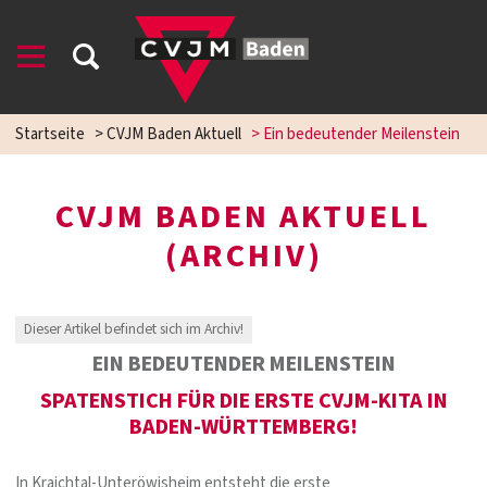
Startseite
>
CVJM Baden Aktuell
>
Ein bedeutender Meilenstein
CVJM BADEN AKTUELL
(ARCHIV)
Dieser Artikel befindet sich im Archiv!
EIN BEDEUTENDER MEILENSTEIN
SPATENSTICH FÜR DIE ERSTE CVJM-KITA IN
BADEN-WÜRTTEMBERG!
In Kraichtal-Unteröwisheim entsteht die erste