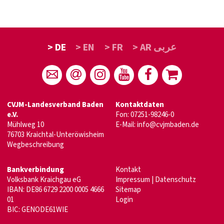
> DE
> EN
> FR
> AR عربى
CVJM-Landesverband Baden
Kontaktdaten
e.V.
Fon: 07251-98246-0
Mühlweg 10
E-Mail:
info@cvjmbaden.de
76703 Kraichtal-Unteröwisheim
Wegbeschreibung
Bankverbindung
Kontakt
Volksbank Kraichgau eG
Impressum
|
Datenschutz
IBAN: DE86 6729 2200 0005 4666
Sitemap
01
Login
BIC: GENODE61WIE