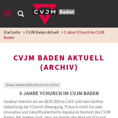
Startseite
>
CVJM Baden Aktuell
>
5 Jahre YChurch im CVJM
Baden
CVJM BADEN AKTUELL
(ARCHIV)
Dieser Artikel befindet sich im Archiv!
5 JAHRE YCHURCH IM CVJM BADEN
Dankbar feierten wir am 28.03.2025 im Café Licht den fünften
Geburtstag der YChurch-Bewegung. YChurch steht für viele
innovative und zukunftsorientierte Impulse im Kontext des CVJM
Baden. Wir danken Gott, dass wir damals den Weg mit YChurch