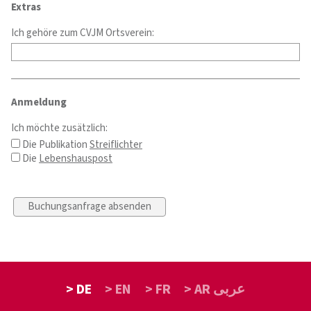
Extras
Ich gehöre zum CVJM Ortsverein:
Anmeldung
Ich möchte zusätzlich:
Die Publikation
Streiflichter
Die
Lebenshauspost
> DE
> EN
> FR
> AR عربى