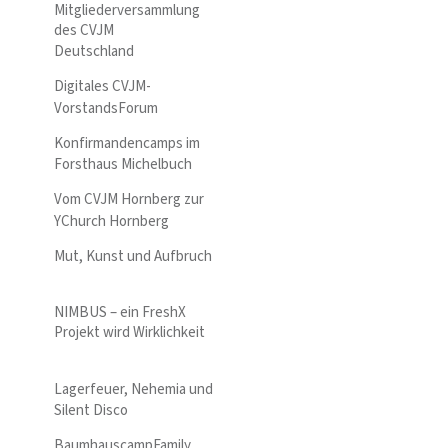
Mitgliederversammlung
des CVJM
Deutschland
Digitales CVJM-
VorstandsForum
Konfirmandencamps im
Forsthaus Michelbuch
Vom CVJM Hornberg zur
YChurch Hornberg
Mut, Kunst und Aufbruch
NIMBUS – ein FreshX
Projekt wird Wirklichkeit
Lagerfeuer, Nehemia und
Silent Disco
BaumhauscampFamily