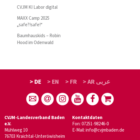
CVJM KI Labor digital
MAXX Camp 2025
„safe?!safe!“
Baumhauskids – Robin
Hood im Odenwald
> DE
> EN
> FR
> AR عربى
CVJM-Landesverband Baden
Kontaktdaten
e.V.
Fon: 07251-98246-0
Mühlweg 10
E-Mail:
info@cvjmbaden.de
76703 Kraichtal-Unteröwisheim