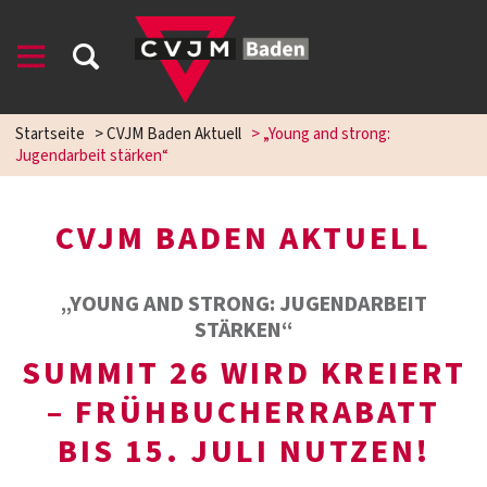
Startseite
>
CVJM Baden Aktuell
>
„Young and strong:
Jugendarbeit stärken“
CVJM BADEN AKTUELL
„YOUNG AND STRONG: JUGENDARBEIT
STÄRKEN“
SUMMIT 26 WIRD KREIERT
– FRÜHBUCHERRABATT
BIS 15. JULI NUTZEN!