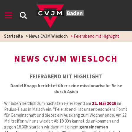
Startseite
>
News CVJM Wiesloch
>
Feierabend mit Highlight
NEWS CVJM WIESLOCH
FEIERABEND MIT HIGHLIGHT
Daniel Knapp berichtet über seine missionarische Reise
durch Asien
Wir laden herzlich zum nächsten Feierabend am
22. Mai 2026
im
Paulus-Haus in Malsch ein. "Feierabend" ist unser besonders Formt
für Gemeinschaft und bietet ein Ausklang zum Wochenende. Am 22.
Mai treffen wir uns wieder: Ab 18.00h kannst du ankommen und
gegen 18.30h starten wir dann mit einem
gemeinsamen