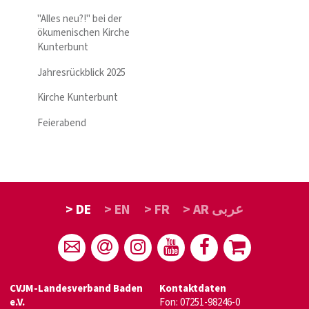
"Alles neu?!" bei der
ökumenischen Kirche
Kunterbunt
Jahresrückblick 2025
Kirche Kunterbunt
Feierabend
> DE
> EN
> FR
> AR عربى
CVJM-Landesverband Baden
Kontaktdaten
e.V.
Fon: 07251-98246-0