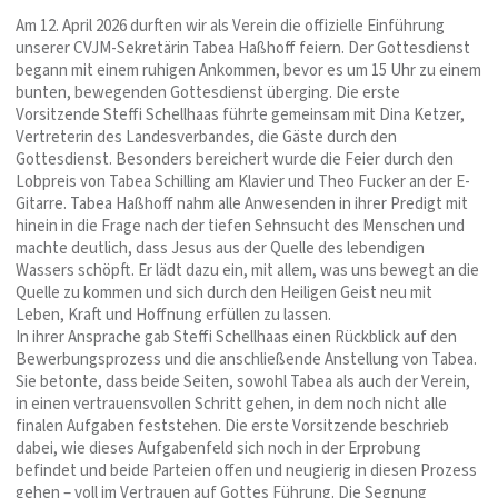
Am 12. April 2026 durften wir als Verein die offizielle Einführung
unserer CVJM-Sekretärin Tabea Haßhoff feiern. Der Gottesdienst
begann mit einem ruhigen Ankommen, bevor es um 15 Uhr zu einem
bunten, bewegenden Gottesdienst überging. Die erste
Vorsitzende Steffi Schellhaas führte gemeinsam mit Dina Ketzer,
Vertreterin des Landesverbandes, die Gäste durch den
Gottesdienst. Besonders bereichert wurde die Feier durch den
Lobpreis von Tabea Schilling am Klavier und Theo Fucker an der E-
Gitarre. Tabea Haßhoff nahm alle Anwesenden in ihrer Predigt mit
hinein in die Frage nach der tiefen Sehnsucht des Menschen und
machte deutlich, dass Jesus aus der Quelle des lebendigen
Wassers schöpft. Er lädt dazu ein, mit allem, was uns bewegt an die
Quelle zu kommen und sich durch den Heiligen Geist neu mit
Leben, Kraft und Hoffnung erfüllen zu lassen.
In ihrer Ansprache gab Steffi Schellhaas einen Rückblick auf den
Bewerbungsprozess und die anschließende Anstellung von Tabea.
Sie betonte, dass beide Seiten, sowohl Tabea als auch der Verein,
in einen vertrauensvollen Schritt gehen, in dem noch nicht alle
finalen Aufgaben feststehen. Die erste Vorsitzende beschrieb
dabei, wie dieses Aufgabenfeld sich noch in der Erprobung
befindet und beide Parteien offen und neugierig in diesen Prozess
gehen – voll im Vertrauen auf Gottes Führung. Die Segnung