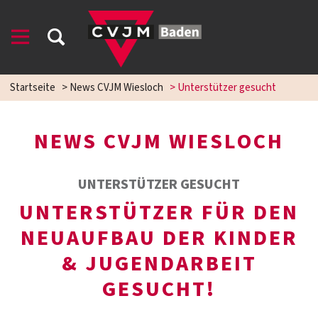
Startseite
>
News CVJM Wiesloch
>
Unterstützer gesucht
NEWS CVJM WIESLOCH
UNTERSTÜTZER GESUCHT
UNTERSTÜTZER FÜR DEN
NEUAUFBAU DER KINDER
& JUGENDARBEIT
GESUCHT!