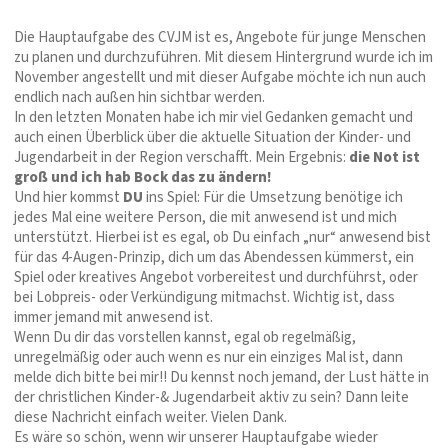
Die Hauptaufgabe des CVJM ist es, Angebote für junge Menschen
zu planen und durchzuführen. Mit diesem Hintergrund wurde ich im
November angestellt und mit dieser Aufgabe möchte ich nun auch
endlich nach außen hin sichtbar werden.
In den letzten Monaten habe ich mir viel Gedanken gemacht und
auch einen Überblick über die aktuelle Situation der Kinder- und
Jugendarbeit in der Region verschafft. Mein Ergebnis:
die Not ist
groß und ich hab Bock das zu ändern!
Und hier kommst
DU
ins Spiel: Für die Umsetzung benötige ich
jedes Mal eine weitere Person, die mit anwesend ist und mich
unterstützt. Hierbei ist es egal, ob Du einfach „nur“ anwesend bist
für das 4-Augen-Prinzip, dich um das Abendessen kümmerst, ein
Spiel oder kreatives Angebot vorbereitest und durchführst, oder
bei Lobpreis- oder Verkündigung mitmachst. Wichtig ist, dass
immer jemand mit anwesend ist.
Wenn Du dir das vorstellen kannst, egal ob regelmäßig,
unregelmäßig oder auch wenn es nur ein einziges Mal ist, dann
melde dich bitte bei mir!! Du kennst noch jemand, der Lust hätte in
der christlichen Kinder-& Jugendarbeit aktiv zu sein? Dann leite
diese Nachricht einfach weiter. Vielen Dank.
Es wäre so schön, wenn wir unserer Hauptaufgabe wieder