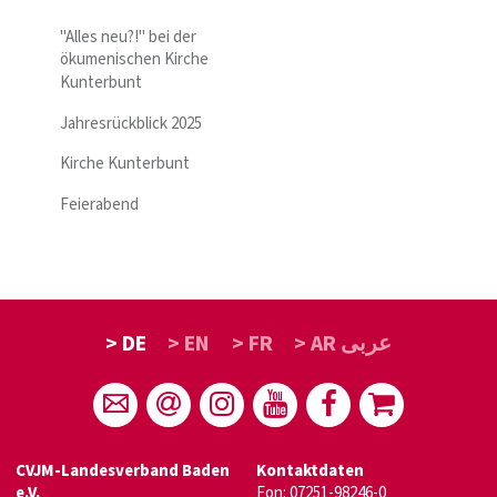
"Alles neu?!" bei der
ökumenischen Kirche
Kunterbunt
Jahresrückblick 2025
Kirche Kunterbunt
Feierabend
> DE
> EN
> FR
> AR عربى
CVJM-Landesverband Baden
Kontaktdaten
e.V.
Fon: 07251-98246-0