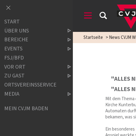
START
ÜBER UNS
Startseite
>
News CVJM Wi
BEREICHE
EVENTS
FSJ/BFD
VOR ORT
ZU GAST
"ALLES 
ORTSVEREINSSERVICE
"ALLES 
MEDIA
Mit dem Thema d
Kirche Kunterbu
MEIN CVJM BADEN
Automaten durft
bekamen, was si
Ein besonderes 
Anspiel weckte 