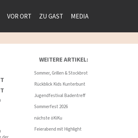
VOR ORT
ZU GAST
MEDIA
WEITERE ARTIKEL:
Sommer, Grillen & Stockbrot
NT
Rückblick Kids Kunterbunt
NT
Jugendfestival Badentreff
n
Sommerfest 2026
nächste öKiKu
Feierabend mit Highlight
n
e der