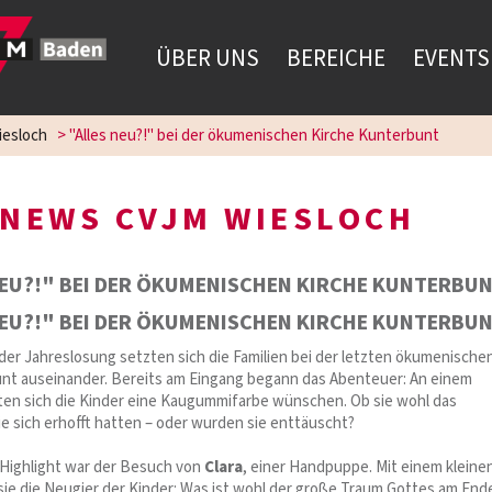
ÜBER UNS
BEREICHE
EVENTS
esloch
>
"Alles neu?!" bei der ökumenischen Kirche Kunterbunt
NEWS CVJM WIESLOCH
NEU?!" BEI DER ÖKUMENISCHEN KIRCHE KUNTERBU
NEU?!" BEI DER ÖKUMENISCHEN KIRCHE KUNTERBU
er Jahreslosung setzten sich die Familien bei der letzten ökumenische
nt auseinander. Bereits am Eingang begann das Abenteuer: An einem
en sich die Kinder eine Kaugummifarbe wünschen. Ob sie wohl das
e sich erhofft hatten – oder wurden sie enttäuscht?
Highlight war der Besuch von
Clara
, einer Handpuppe. Mit einem kleine
sie die Neugier der Kinder: Was ist wohl der große Traum Gottes am End