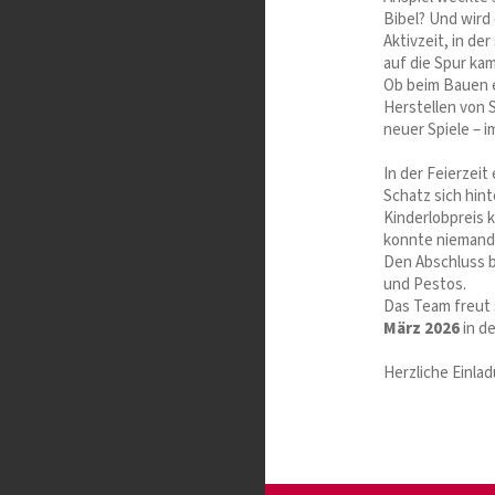
Bibel? Und wird 
Aktivzeit, in d
auf die Spur ka
Ob beim Bauen e
Herstellen von 
neuer Spiele – 
In der Feierzeit 
Schatz sich hin
Kinderlobpreis 
konnte niemand m
Den Abschluss 
und Pestos.
Das Team freut 
März 2026
in d
Herzliche Einla