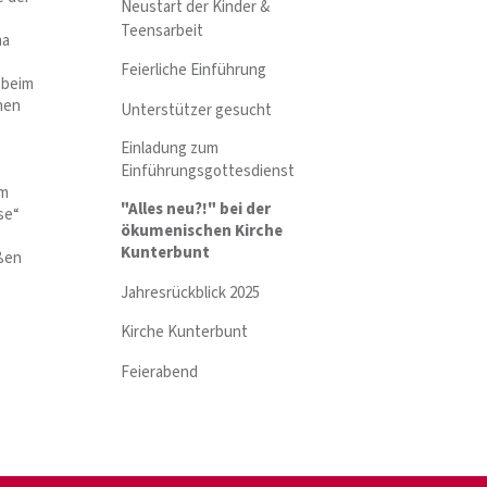
Neustart der Kinder &
Teensarbeit
ma
Feierliche Einführung
 beim
nen
Unterstützer gesucht
Einladung zum
Einführungsgottesdienst
im
"Alles neu?!" bei der
se“
ökumenischen Kirche
Kunterbunt
ßen
Jahresrückblick 2025
Kirche Kunterbunt
Feierabend