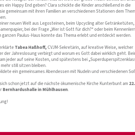
es ein Happy End geben? Clara schickte die Kinder anschließend in die
er sie gemeinsam mit ihren Familien an verschiedenen Stationen dem The
men.
iner neuen Welt aus Legosteinen, beim Upcycling alter Getränketüten,
Samenpapier, bei der Frage „Wer ist Gott für dich?“ oder beim Kennenler
im ganzen Paulus-Haus konnte das Thema erlebt und entdeckt werden.
erklärte
Tabea Haßhoff,
CVJM-Sekretärin, auf kreative Weise, welcher
ter der Jahreslosung verbirgt und worum es Gott dabei wirklich geht. Be
kam jeder auf seine Kosten, und spätestens bei „Superduperspitzenklas
ehr still sitzen bleiben.
bildete ein gemeinsames Abendessen mit Nudeln und verschiedenen So
sich schon jetzt auf die nächste ökumenische Kirche Kunterbunt am
22.
er
Bernhardushalle in Mühlhausen
.
dung!