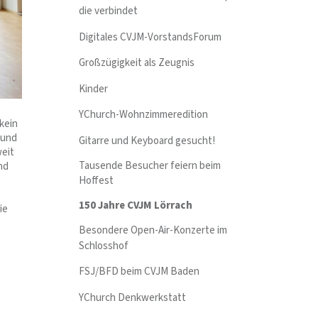
die verbindet
Digitales CVJM-VorstandsForum
Großzügigkeit als Zeugnis
Kinder
YChurch-Wohnzimmeredition
kein
 und
Gitarre und Keyboard gesucht!
weit
Tausende Besucher feiern beim
nd
Hoffest
150 Jahre CVJM Lörrach
ie
Besondere Open-Air-Konzerte im
Schlosshof
FSJ/BFD beim CVJM Baden
YChurch Denkwerkstatt