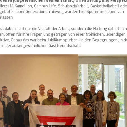
n denen junge Menschen Gemeinschaft, Orientierung und Perspek
lercafé Kamel-ion, Campus Life, Schulsozialarbeit, Basketballarbeit ode
ngebote – über Generationen hinweg wurden hier Spuren im Leben von
rlassen.
t dabei nicht nur die Vielfalt der Arbeit, sondern die Haltung dahinter: 
n, offen für ihre Fragen und getragen von einer fröhlichen, lebendigen
tive. Genau das war beim Jubiläum spürbar – in den Begegnungen, in d
 in der außergewöhnlichen Gastfreundschaft.