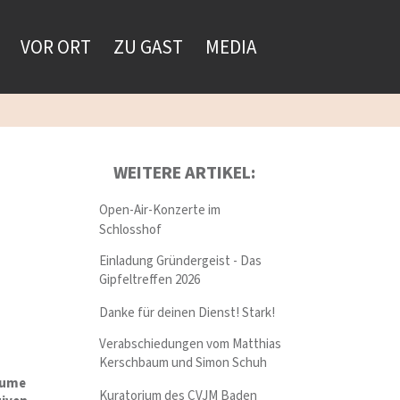
VOR ORT
ZU GAST
MEDIA
WEITERE ARTIKEL:
Open-Air-Konzerte im
Schlosshof
Einladung Gründergeist - Das
Gipfeltreffen 2026
Danke für deinen Dienst! Stark!
Verabschiedungen vom Matthias
Kerschbaum und Simon Schuh
äume
Kuratorium des CVJM Baden