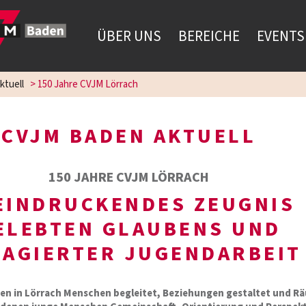
ÜBER UNS
BEREICHE
EVENTS
ktuell
>
150 Jahre CVJM Lörrach
CVJM BADEN AKTUELL
150 JAHRE CVJM LÖRRACH
EINDRUCKENDES ZEUGNIS
ELEBTEN GLAUBENS UND
AGIERTER JUGENDARBEIT
den in Lörrach Menschen begleitet, Beziehungen gestaltet und R