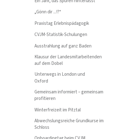
Ein Jahr, das Spuren hinterlässt
„Gönn dir ...!?“
Praxistag Erlebnispädagogik
CVJM-Statistik-Schulungen
Ausstrahlung auf ganz Baden
Klausur der Landesmitarbeitenden
auf dem Dobel
Unterwegs in London und
Oxford
Gemeinsam informiert – gemeinsam
profitieren
Winterfreizeit im Pitztal
Abwechslungsreiche Grundkurse im
Schloss
Onboardingtag beim CVJM