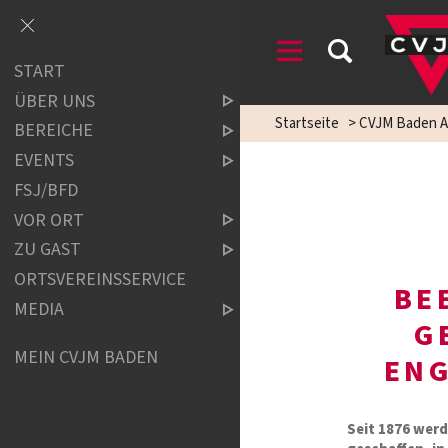
START
ÜBER UNS
Startseite
>
CVJM Baden A
BEREICHE
EVENTS
FSJ/BFD
VOR ORT
ZU GAST
ORTSVEREINSSERVICE
BE
MEDIA
G
MEIN CVJM BADEN
ENG
Seit 1876 wer