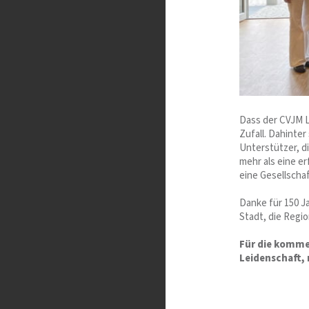
Dass der CVJM L
Zufall. Dahinte
Unterstützer, di
mehr als eine e
eine Gesellscha
Danke für 150 J
Stadt, die Regio
Für die komme
Leidenschaft,