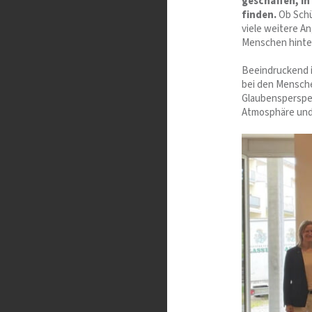
geschaffen, i
finden.
Ob Schü
viele weitere A
Menschen hinte
Beeindruckend is
bei den Mensche
Glaubensperspek
Atmosphäre und