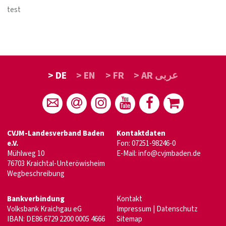
test
> DE
> EN
> FR
> AR عربى
CVJM-Landesverband Baden
Kontaktdaten
e.V.
Fon: 07251-98246-0
Mühlweg 10
E-Mail:
info@cvjmbaden.de
76703 Kraichtal-Unteröwisheim
Wegbeschreibung
Bankverbindung
Kontakt
Volksbank Kraichgau eG
Impressum
|
Datenschutz
IBAN: DE86 6729 2200 0005 4666
Sitemap