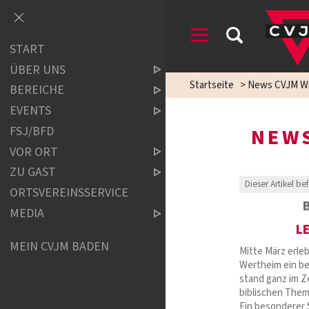
START
ÜBER UNS
Startseite
>
News CVJM Wi
BEREICHE
EVENTS
FSJ/BFD
NEWS
VOR ORT
ZU GAST
Dieser Artikel be
ORTSVEREINSSERVICE
MEDIA
L
MEIN CVJM BADEN
Mitte März erle
Wertheim ein b
stand ganz im Z
biblischen Them
Ein besonderer 