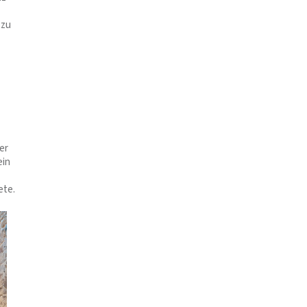
 zu
er
ein
ete.