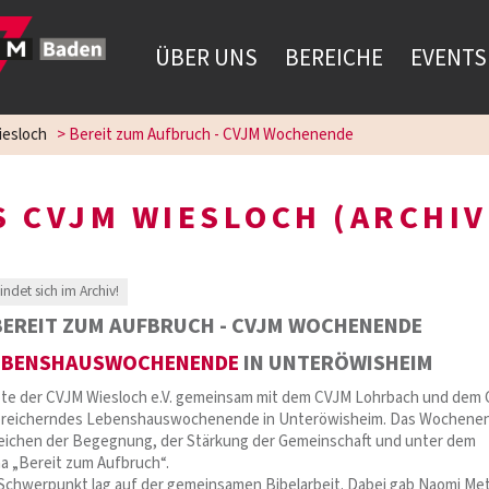
ÜBER UNS
BEREICHE
EVENTS
esloch
>
Bereit zum Aufbruch - CVJM Wochenende
 CVJM WIESLOCH (ARCHIV
findet sich im Archiv!
BEREIT ZUM AUFBRUCH - CVJM WOCHENENDE
EBENSHAUSWOCHENENDE
IN UNTERÖWISHEIM
bte der CVJM Wiesloch e.V. gemeinsam mit dem CVJM Lohrbach und dem
ereicherndes Lebenshauswochenende in Unteröwisheim. Das Wochene
eichen der Begegnung, der Stärkung der Gemeinschaft und unter dem
a „Bereit zum Aufbruch“.
Schwerpunkt lag auf der gemeinsamen Bibelarbeit. Dabei gab Naomi Me