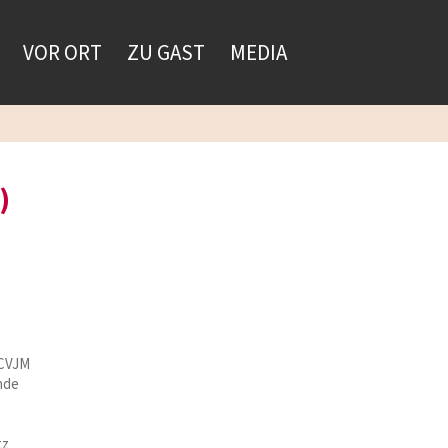
VOR ORT
ZU GAST
MEDIA
)
 CVJM
nde
tz