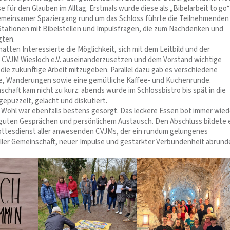
e für den Glauben im Alltag. Erstmals wurde diese als „Bibelarbeit to go“
gemeinsamer Spaziergang rund um das Schloss führte die Teilnehmenden
tationen mit Bibelstellen und Impulsfragen, die zum Nachdenken und
gten.
tten Interessierte die Möglichkeit, sich mit dem Leitbild und der
 CVJM Wiesloch e.V. auseinanderzusetzen und dem Vorstand wichtige
die zukünftige Arbeit mitzugeben. Parallel dazu gab es verschiedene
e, Wanderungen sowie eine gemütliche Kaffee- und Kuchenrunde.
chaft kam nicht zu kurz: abends wurde im Schlossbistro bis spät in die
gepuzzelt, gelacht und diskutiert.
he Wohl war ebenfalls bestens gesorgt. Das leckere Essen bot immer wied
guten Gesprächen und persönlichem Austausch. Den Abschluss bildete 
ttesdienst aller anwesenden CVJMs, der ein rundum gelungenes
er Gemeinschaft, neuer Impulse und gestärkter Verbundenheit abrund