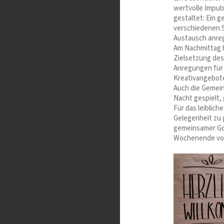
wertvolle Impuls
gestaltet: Ein 
verschiedenen S
Austausch anre
Am Nachmittag ha
Zielsetzung des
Anregungen für 
Kreativangebot
Auch die Gemeins
Nacht gespielt, 
Für das leiblic
Gelegenheit zu 
gemeinsamer Go
Wochenende voll