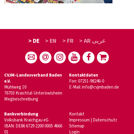
> DE
> EN
> FR
> AR عربى
CVJM-Landesverband Baden
Kontaktdaten
e.V.
Fon: 07251-98246-0
Mühlweg 10
E-Mail:
info@cvjmbaden.de
76703 Kraichtal-Unteröwisheim
Wegbeschreibung
Bankverbindung
Kontakt
Volksbank Kraichgau eG
Impressum
|
Datenschutz
IBAN: DE86 6729 2200 0005 4666
Sitemap
01
Login