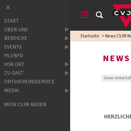
START
ÜBER UNS
Startseite
>
News CVJM Nö
BEREICHE
EVENTS
FSJ/BFD
NEWS
VOR ORT
ZU GAST
Dieser Artikel be
ORTSVEREINSSERVICE
MEDIA
MEIN CVJM BADEN
HERZLICH