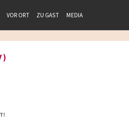
VOR ORT
ZU GAST
MEDIA
V)
ST!