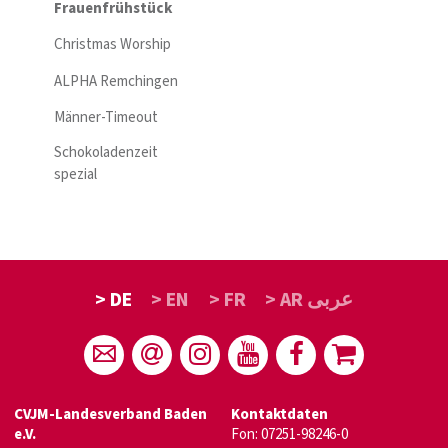
Frauenfrühstück
Christmas Worship
ALPHA Remchingen
Männer-Timeout
Schokoladenzeit
spezial
> DE
> EN
> FR
> AR عربى
CVJM-Landesverband Baden
Kontaktdaten
e.V.
Fon: 07251-98246-0