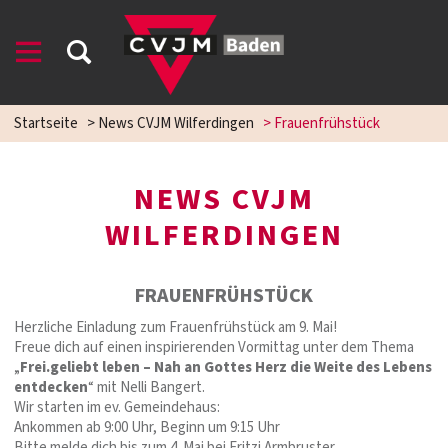
Startseite
>
News CVJM Wilferdingen
>
Frauenfrühstück
NEWS CVJM
WILFERDINGEN
FRAUENFRÜHSTÜCK
Herzliche Einladung zum Frauenfrühstück am 9. Mai!
Freue dich auf einen inspirierenden Vormittag unter dem Thema
„
Frei.geliebt leben – Nah an Gottes Herz die Weite des Lebens
entdecken
“ mit Nelli Bangert.
Wir starten im ev. Gemeindehaus:
Ankommen ab 9:00 Uhr, Beginn um 9:15 Uhr
Bitte melde dich bis zum 4. Mai bei Fritzi Armbruster