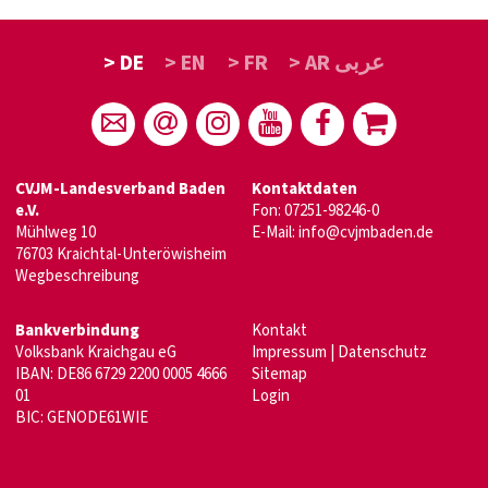
> DE
> EN
> FR
> AR عربى
CVJM-Landesverband Baden
Kontaktdaten
e.V.
Fon: 07251-98246-0
Mühlweg 10
E-Mail:
info@cvjmbaden.de
76703 Kraichtal-Unteröwisheim
Wegbeschreibung
Bankverbindung
Kontakt
Volksbank Kraichgau eG
Impressum
|
Datenschutz
IBAN: DE86 6729 2200 0005 4666
Sitemap
01
Login
BIC: GENODE61WIE