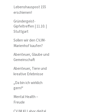
Lebenshauspost 155
erschienen!
Gründergeist-
Gipfeltreffen | 11.10. |
Stuttgart
Sollen wir den CVJM-
Marienhof kaufen?
Abenteuer, Glaube und
Gemeinschaft
Abenteuer, Tiere und
kreative Erlebnisse
„Da bin ich wirklich
gern!“
Mental Health –
Freude
CVJM KI Labor digital