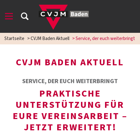
Startseite
>
CVJM Baden Aktuell
>
Service, der euch weiterbringt
CVJM BADEN AKTUELL
SERVICE, DER EUCH WEITERBRINGT
PRAKTISCHE
UNTERSTÜTZUNG FÜR
EURE VEREINSARBEIT –
JETZT ERWEITERT!