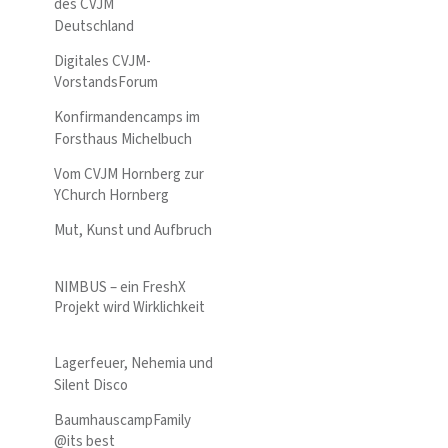
des CVJM
Deutschland
Digitales CVJM-
VorstandsForum
Konfirmandencamps im
Forsthaus Michelbuch
Vom CVJM Hornberg zur
YChurch Hornberg
Mut, Kunst und Aufbruch
NIMBUS – ein FreshX
Projekt wird Wirklichkeit
Lagerfeuer, Nehemia und
Silent Disco
BaumhauscampFamily
@its best