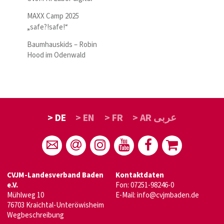
MAXX Camp 2025
„safe?!safe!“
Baumhauskids – Robin
Hood im Odenwald
> DE
> EN
> FR
> AR عربى
CVJM-Landesverband Baden
Kontaktdaten
e.V.
Fon: 07251-98246-0
Mühlweg 10
E-Mail:
info@cvjmbaden.de
76703 Kraichtal-Unteröwisheim
Wegbeschreibung