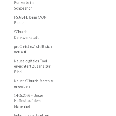
Konzerte im
Schlosshof
FSJ/BFD beim CVJM
Baden
YChurch
Denkwerkstatt
proChrist e.V. stellt sich
neu auf
Neues digitales Tool
erleichtert Zugang zur
Bibel
Neuer YChurch-Merch zu
erwerben
14.05.2026 – Unser
Hoffest auf dem
Marienhof
Führungswechsel beim